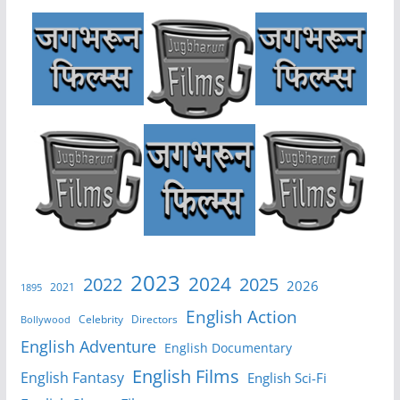
2023
2024
2022
2025
2026
2021
1895
English Action
Celebrity
Directors
Bollywood
English Adventure
English Documentary
English Films
English Fantasy
English Sci-Fi