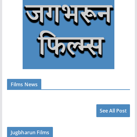
Films News
See All Post
Jugbharun Films