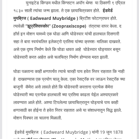
युनाइटेड किंग्डम मधील किंग्सटन अपॉन थेम्स या ठिकाणी ९ एप्रिल
१८३० साली त्यांचा जन्म झाला. ते एक छायाचित्रकार होते.
ईडवेर्ड
मुयब्रिज ( Eadweard Muybridge )
ब्रिटीश फोटाग्राफर होते.
त्यावेळी
“झूप्रॅक्सिस्कोप”
(Zoopraxiscope)
तंत्राचा वापर केला. द
हॉर्स इन मोशन यामध्ये एक घोडा आणि घोडेस्वार यांची हालचाल दिसणारी
सहा ते बारा स्वयंचलित इलेकट्रो प्रतिमा यांच्या क्रमशः मालिका दाखवते.
असे एक दृश्य निर्माण केले कि घोडा धावत आहे घोडेस्वार घोड्यावर बसून
घोडेस्वारी करत आहेत असे चलचित्र निर्माण होण्यास मदत झाली.
घोडा पळताना काही क्षणापर्यंत त्याचे चारही पाय हवेत स्तिर राहतात कि नाही
हे दाखवण्यास एक प्रयोग चालू केला. एका रेसट्रॅक वर जाऊन रेसट्रॅक च्या
बाजूनी कॅमेरा असे लावले होते कि घोडेस्वारी करताना प्रत्येक कॅमेरा
घोडेस्वारी च्या प्रत्येक हालचाली च्या प्रतिमा काढता येईल अश्याप्रकारे
लावण्यात आले होते. अश्या टिपलेल्या छायाचित्रातून घोड्याचे पाय काही
क्षणासाठी का होईना ते हवेत स्तिर राहतात असे या संशाधनातून सिद्ध झाले.
मोशन पिक्चर ला चालना मिळाली.
ईडवेर्ड मुयब्रिज ( Eadweard Muybridge ) यांनी 19 जून 1878