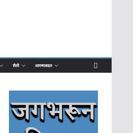
शैली
आमच्याबद्दल