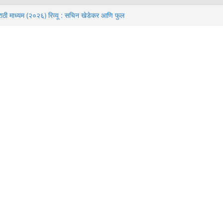
 मराठी माध्यम (२०२६) रिव्यू : सचिन खेडेकर आणि फुल
बॉक्स ऑफिस कलेक्शन, ओटीटी रिलीज डेट, म्युजिक आणि
 डे’ (२०२६) समीक्षा – ‘नो वे होम’ नंतरचा टॉम हॉलंडचा
ित्रपट
्यू: बॉक्स ऑफिस कलेक्शन, ख्रिस्तोफर नोलन यांचे
भिनय यांचा सखोल आढावा.
यू: कलाकार, कथा, दिग्दर्शन, संगीत बद्दल संपूर्ण माहिती.
िजय वर्मा वर लावलेला “मटका” लागला की फसला.? जाणून घ्या
 घेऊन जाणारी “मटका किंग” वेबसिरीज कशी आहे.?