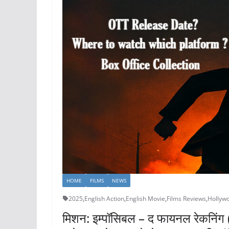
HOME
FILMS
NEWS
2025
,
English Action
,
English Movie
,
Films Reviews
,
Hollyw
मिशन: इम्पॉसिबल – द फायनल रेकनिंग 