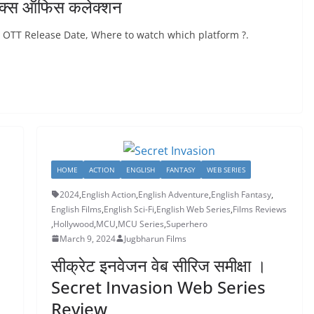
 बॉक्स ऑफिस कलेक्शन
) OTT Release Date, Where to watch which platform ?.
HOME
ACTION
ENGLISH
FANTASY
WEB SERIES
2024
,
English Action
,
English Adventure
,
English Fantasy
,
English Films
,
English Sci-Fi
,
English Web Series
,
Films Reviews
,
Hollywood
,
MCU
,
MCU Series
,
Superhero
March 9, 2024
Jugbharun Films
सीक्रेट इनवेजन वेब सीरिज समीक्षा ।
Secret Invasion Web Series
Review