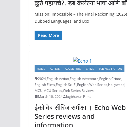
कुठे पहायचे?. डब केलेल्या भाषा आणि
Mission: Impossible – The Final Reckoning (2025
Dubbed Languages, and Box
Read More
HOME
ACTION
ADVENTURE
CRIME
SCIENCE FICTION
2024
,
English Action
,
English Adventure
,
English Crime
,
English Films
,
English Sci-Fi
,
English Web Series
,
Hollywood
,
MCU
,
MCU Series
,
Web Series Reviews
March 10, 2024
Jugbharun Films
ईको वेब सीरिज समीक्षा । Echo Web
Series reviews and
information