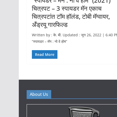
“स्पायडर – मॅन : नो वे होम” (2021)
चित्रपट – 3 स्पायडर मॅन एकाच
चित्रपटांत टॉम हॉलंड, टोबी मॅग्वायर,
अँड्रयू गारफिल्ड
Written by : के. बी. Updated : जून 26, 2022 | 6:40 
“स्पायडर – मॅन : नो वे होम”
Read More
About Us