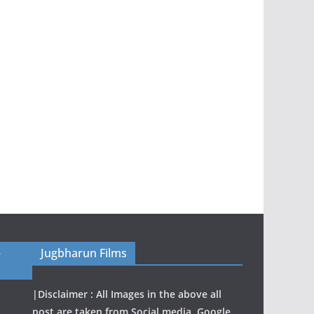
e
Jugbharun Films
|Disclaimer : All Images in the above all
post are taken from Social media, Google,