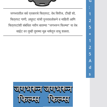
G
:
जगभरातील सर्व प्रकारचे चित्रपट, वेब सिरीज, टीव्ही शो,
1
चित्रपट गाणी, लघुपट यांची पुनरावलोकने व माहिती आणि
2
चित्रपटांशी संबंधित नवीन बातम्या "जगभरुन फिल्म्स" या वेब
5
साईट वर तुम्ही तुमच्या मूळ भाषेतून वाचू शकता.
×
1
2
5
A
d
s