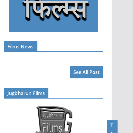
Films News
See All Post
Jugbharun Films
T