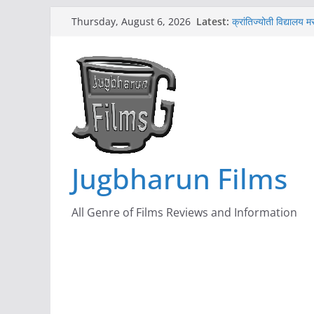
Skip
Latest:
क्रांतिज्योती विद्यालय
Thursday, August 6, 2026
to
कास्टिंग परफॉर्मर्स, 
गाणी.
content
‘स्पायडर-मॅन: ब्रँड न्यू
सर्वोत्तम स्पायडर-मॅन च
‘द ओडिसी’ चित्रपट रिव
दिग्दर्शन, कथा आणि अ
राजा शिवाजी (२०२६) रिव्
नागराज मंजुळे यांनी व
थेट ६०-७० च्या दशकात
Jugbharun Films
All Genre of Films Reviews and Information