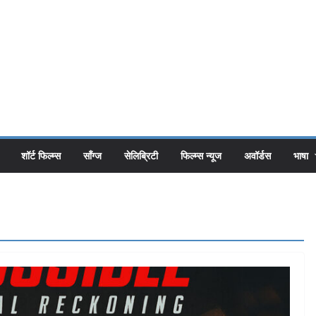
शॉर्ट फिल्म्स
सॉंग्ज
सेलिब्रिटी
फिल्म्स न्यूज
अवॉर्डस
भाषा