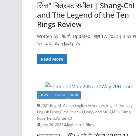
रिंग्स” चित्रपट समीक्षा | Shang-Chi
and The Legend of the Ten
Rings Review
Written by : के. बी. Updated : जुलै 17, 2022 | 3:53 
“शांग – ची अँड द लिजेंड् ऑफ
Read More
FILMS
ENGLISH
HOME
2021
,
English Action
,
English Adventure
,
English Fantasy
,
English Films
,
Films Reviews
,
Hollywood
,
MCU
,
MCU Films
,
Superhero
,
Writer KB
June 26, 2022
Jugbharun Films