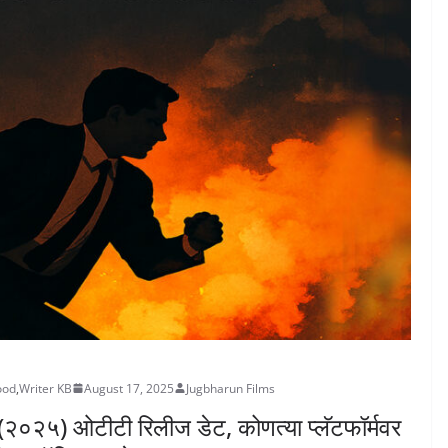
ood
,
Writer KB
August 17, 2025
Jugbharun Films
(२०२५) ओटीटी रिलीज डेट, कोणत्या प्लॅटफॉर्मवर