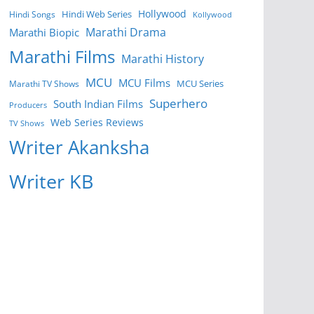
Hollywood
Hindi Web Series
Hindi Songs
Kollywood
Marathi Drama
Marathi Biopic
Marathi Films
Marathi History
MCU
MCU Films
MCU Series
Marathi TV Shows
Superhero
South Indian Films
Producers
Web Series Reviews
TV Shows
Writer Akanksha
Writer KB