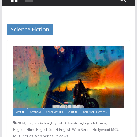
Science Fiction
HOME
ACTION
ADVENTURE
CRIME
SCIENCE FICTION
2024
,
English Action
,
English Adventure
,
English Crime
,
English Films
,
English Sci-Fi
,
English Web Series
,
Hollywood
,
MCU
,
MCU Series
,
Web Series Reviews