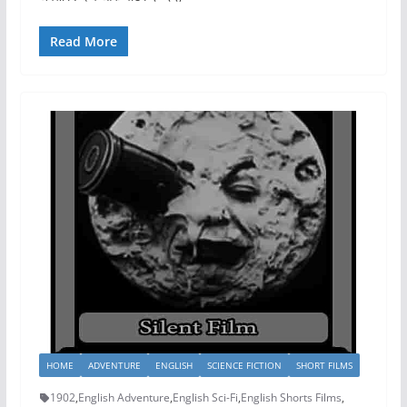
Read More
HOME
ADVENTURE
ENGLISH
SCIENCE FICTION
SHORT FILMS
1902
,
English Adventure
,
English Sci-Fi
,
English Shorts Films
,