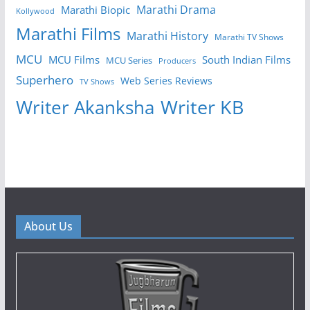
Marathi Drama
Marathi Biopic
Kollywood
Marathi Films
Marathi History
Marathi TV Shows
MCU
MCU Films
South Indian Films
MCU Series
Producers
Superhero
Web Series Reviews
TV Shows
Writer KB
Writer Akanksha
About Us