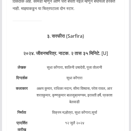
ठिकठाक आहे. कॉमेडी म्हणून आणि घरी बघता येईल म्हणून बघायला हरकत
नाही. माझ्याकडून या चित्रपटाला दोन स्टार.
३. सरफीरा (Sarfira)
२०२४. जीवनचरित्र. नाटक. २ तास ३५ मिनिटे. [U]
लेखक
सुधा कोंगारा, शालिनी उषादेवी, पूजा तोलानी
दिग्दर्शक
सुधा कोंगारा
कलाकार
अक्षय कुमार, राधिका मदान, सीमा विश्वास, परेश रावल, आर
शरतकुमार, कृष्णकुमार बालसुब्रमण्यम, इरावती हर्षे, प्रकाश
बेलवाडी
निर्माता
विक्रम मल्होत्रा, सुधा कोंगारा,सूर्या
प्रदर्शित
१२ जुलै २०२४
तारीख