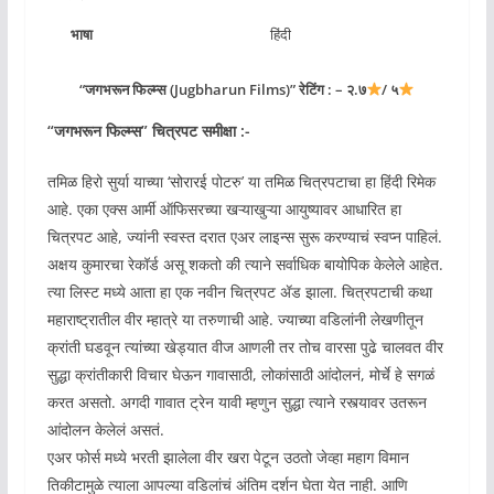
भाषा
हिंदी
“जगभरून फिल्म्स (Jugbharun Films)” रेटिंग : – २.७
/ ५
“जगभरून फिल्म्स” चित्रपट समीक्षा :-
तमिळ हिरो सुर्या याच्या ‘सोरारई पोटरु’ या तमिळ चित्रपटाचा हा हिंदी रिमेक
आहे. एका एक्स आर्मी ऑफिसरच्या खऱ्याखुऱ्या आयुष्यावर आधारित हा
चित्रपट आहे, ज्यांनी स्वस्त दरात एअर लाइन्स सुरू करण्याचं स्वप्न पाहिलं.
अक्षय कुमारचा रेकॉर्ड असू शकतो की त्याने सर्वाधिक बायोपिक केलेले आहेत.
त्या लिस्ट मध्ये आता हा एक नवीन चित्रपट ॲड झाला. चित्रपटाची कथा
महाराष्ट्रातील वीर म्हात्रे या तरुणाची आहे. ज्याच्या वडिलांनी लेखणीतून
क्रांती घडवून त्यांच्या खेड्यात वीज आणली तर तोच वारसा पुढे चालवत वीर
सुद्धा क्रांतीकारी विचार घेऊन गावासाठी, लोकांसाठी आंदोलनं, मोर्चे हे सगळं
करत असतो. अगदी गावात ट्रेन यावी म्हणुन सुद्धा त्याने रस्त्यावर उतरून
आंदोलन केलेलं असतं.
एअर फोर्स मध्ये भरती झालेला वीर खरा पेटून उठतो जेव्हा महाग विमान
तिकीटामुळे त्याला आपल्या वडिलांचं अंतिम दर्शन घेता येत नाही. आणि