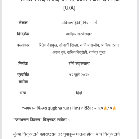
[U/A]
लेखक
अविनाश द्विवेदी, चिराग गर्ग
दिग्दर्शक
आदित्य सरपोतदार
कलाकार
रितेश देशमुख, सोनाक्षी सिन्हा, साकिब सलीम, आसिफ खान,
अरुण दुबे, सचिन विद्रोही, राजेंद्र गुप्ता
निर्माता
रॉनी स्क्रूवाला
प्रदर्शित
१२ जुलै २०२४
तारीख
भाषा
हिंदी
“जगभरून फिल्म्स (Jugbharun Films)” रेटिंग : – १.५
/ ५
“जगभरून फिल्म्स” चित्रपट समीक्षा :-
मुंज्या चित्रपटाने महाराष्ट्रात तर धुमाकूळ घातला होता. याच चित्रपटाचे