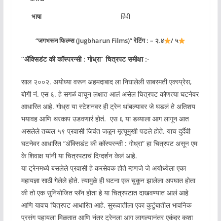
भाषा
हिंदी
“जगभरून फिल्म्स (Jugbharun Films)” रेटिंग : – २.४
/ ५
“ॲक्सिडंट की कॉस्परन्सी : गोध्रा” चित्रपट समीक्षा :-
साल २००२. अयोध्या वरून अहमदाबाद ला निघालेली साबरमती एक्स्प्रेस,
बोगी नं. एस ६. हे सगळं वाचून लक्षात आलं असेल चित्रपट कोणत्या घटनेवर
आधारित आहे. गोध्रा या स्टेशनवर ही ट्रेन थांबल्यावर जे घडलं ते अतिशय
भयावह आणि थरकाप उडवणारं होतं. ‌ एस ६ या डब्याला आग लागून आत
असलेले तब्बल ५९ प्रवासी जिवंत जळून मृत्यूमुखी पडले होते. याच दुर्दैवी
घटनेवर आधारित “ॲक्सिडंट की कॉस्परन्सी : गोध्रा” हा चित्रपट असून एम
के शिवाक्ष यांनी या चित्रपटाचं दिग्दर्शन केलं आहे.
या ट्रेनमध्ये बसलेले प्रवासी हे करसेवक होते म्हणजे जे अयोध्येला एका
महायज्ञा साठी गेलेले होते. त्यामुळे ही घटना एक चुकून झालेला अपघात होता
की तो एक सुनियोजित प्लॅन होता हे या चित्रपटात दाखवण्यात आलं आहे
आणि यावच चित्रपट आधारित आहे. सुरूवातीला एका कुटुंबातील भावनिक
प्रसंग पहायला मिळतात आणि नंतर ट्रेनला आग लागल्यानंतर एकंदर कशा