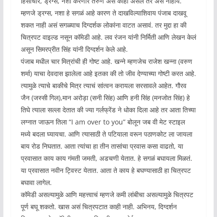
हिंसाचार, ड्रग्स, नशा करणारे तरुण असं काही असेल तर असं नाहीय.
म्हणजे ड्रग्स, नशा हे सगळं आहे कारण ते दाखविल्याशिवाय पंजाब दाखवू
शकत नाही असं सगळ्याच दिग्दर्शक लोकांना वाटत असावं. तर मुद्दा हा की
चित्रपट वाइल्ड नसून कॉमेडी आहे. लव रंजन यांनी निर्मिती आणि लेखन केलं
असून सिमरप्रीत सिंह यांनी दिग्दर्शन केले आहे.
पंजाब मधील चार मित्रांची ही गोष्ट आहे. खन्ने म्हणजेच राजेश खन्ना (वरुण
शर्मा) याचा देवदास झालेला आहे इतका की तो जीव देण्याच्या गोष्टी करत आहे.
त्यामुळे त्याचे बाकीचे मित्र त्याचं सांत्वन करायला सरसावले आहेत. गौरव
जैन (जस्सी गिल),मान अरोड़ा (सनी सिंह) आणि हनी सिंह (मनजोत सिंह) हे
तिघे त्याला सल्ला देतात की ज्या गर्लफ्रेंड ने‌ धोका दिला आहे तर आता तिच्या
लग्नात जाऊन तिला “I am over to you” बोलून जब वी मेट स्टाइल
मध्ये बदला घ्यायचा. आणि त्यासाठी ते पटियाला वरून पठाणकोट ला जायला
बाय रोड निघतात. आता त्यांचा हा तीन तासांचा प्रवास कसा वाढतो, या
प्रवासात काय काय गंमती जमती, अडचणी येतात. हे सगळं बघायला मिळतं.
या प्रवासात नवीन ट्विस्ट येतात. आता ते काय हे बघण्यासाठी हा चित्रपट
बघावा लागेल.
कॉमेडी असल्यामुळे आणि महत्त्वाचं म्हणजे कमी लांबीचा असल्यामुळे चित्रपट
पूर्ण बघू शकतो. खास असं चित्रपटात काही नाही. अभिनय, दिग्दर्शन