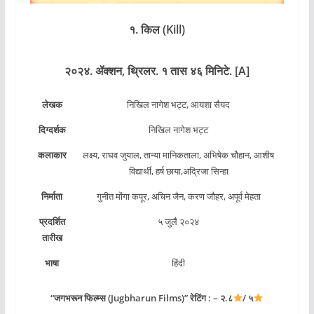
१. किल (Kill)
२०२४. ॲक्शन, थ्रिलर. १ तास ४६ मिनिटे. [A]
लेखक
निखिल नागेश भट्ट, आयशा सैयद
दिग्दर्शक
निखिल नागेश भट्ट
कलाकार
लक्ष्य, राघव जुयाल, तान्या मानिकताला, अभिषेक चौहान, आशीष
विद्यार्थी, हर्ष छाया,अद्रिजा सिन्हा
निर्माता
गुनीत मोंगा कपूर, अचिन जैन, करण जौहर, अपूर्व मेहता
प्रदर्शित
५ जुलै २०२४
तारीख
भाषा
हिंदी
“जगभरून फिल्म्स (Jugbharun Films)” रेटिंग : – २.८
/ ५