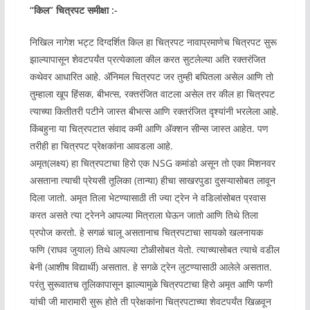
“किल” चित्रपट समीक्षा :-
निखिल नागेश भट्ट दिग्दर्शित किल हा चित्रपट नावाप्रमाणेच चित्रपट सुरू
झाल्यापासून शेवटपर्यंत प्रत्येकाला कील करत सुटलेल्या अति रक्तरंजित
कथेवर आधारित आहे. ॲनिमल चित्रपट जर तुम्ही बघितला असेल आणि तो
तुम्हाला खूप हिंसक, बीभत्स, रक्तरंजित वाटला असेल तर कील हा चित्रपट
त्याच्या कितीतरी पटीने जास्त बीभत्स आणि रक्तरंजित दृश्यांनी भरलेला आहे.
किंबहुना या चित्रपटात संवाद कमी आणि ॲक्शन सीन्स जास्त आहेत. पण
तरीही हा चित्रपट प्रेक्षकांना आवडला आहे.
अमृत(लक्ष्य) हा चित्रपटाचा हिरो एक NSG कमांडो असून तो एका मिशनवर
असताना त्याची प्रेयसी तूलिका (तान्या) हीचा साखरपुडा दुसऱ्यासोबत लावून
दिला जातो. अमृत तिला भेटण्यासाठी ती ज्या ट्रेन ने वडिलांसोबत प्रवास
करत असते त्या ट्रेनने आपल्या मित्राला घेऊन जातो आणि तिथे तिला
प्रपोज करतो. हे सगळं चालू असतानाच चित्रपटाचा सायको खलनायक
फणि (राघव जुयाल) तिथे आपल्या टोळीसोबत येतो. त्याच्यासोबत त्याचे वडील
बेनी (आशीष विद्यार्थी) असतात. हे सगळे ट्रेन लुटण्यासाठी आलेले असतात.
परंतु सुरूवातच तूलिकापासून झाल्यामुळे चित्रपटाचा हिरो अमृत आणि फणी
यांची जी मारामारी सुरू होते ती प्रेक्षकांना चित्रपटाच्या शेवटपर्यंत खिळवून