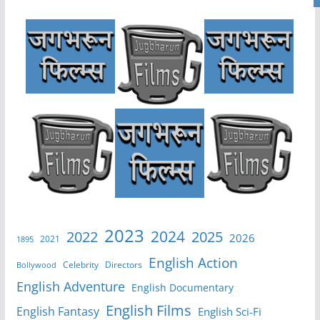
2023
2024
2022
2025
2026
2021
1895
English Action
Celebrity
Directors
Bollywood
English Adventure
English Documentary
English Films
English Fantasy
English Sci-Fi