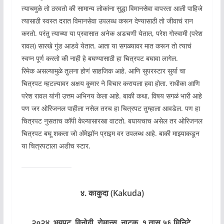
त्याचमुळे तो ठरवतो की सामान्य लोकांना सुद्धा विमानसेवा वापरता आली पाहिजे
त्यासाठी स्वस्त दरात विमानसेवा उपलब्ध करून देण्यासाठी तो जीवाचं रान
करतो. परंतु त्याच्या या प्रवासात अनेक अडचणी येतात, परेश गोस्वामी (परेश
रावल) सारखे गुंड आडवे येतात. आता या सगळ्यावर मात करून तो‌ त्याचं
स्वप्न पूर्ण करतो की नाही हे बघण्यासाठी हा चित्रपट बघावा लागेल.
रिमेक असल्यामुळे तुलना होणं साहजिक आहे. आणि सुपरस्टार सुर्या चा
चित्रपट म्हटल्यावर अक्षय कुमार ने विचार करायला हवा होता. राधीका आणि
परेश रावल यांनी उत्तम अभिनय केला आहे. बाकी कथा, विषय सगळं भारी आहे
पण जर ओरिजनल पाहीला नसेल तरच हा चित्रपट तुम्हाला आवडेल. पण हा
चित्रपट नुसताच कॉपी केल्यासारखा वाटतो. बघायचाच असेल तर ओरिजनल
चित्रपट बघू शकता जो ॲमेझॉन प्राइम वर उपलब्ध आहे. बाकी माझ्याकडून
या चित्रपटाला अडीच स्टार.
४. काकुदा (Kakuda)
२०२४. भयपट, विनोदी, रोमान्स, नाटक. १ तास ५६ मिनिटे.