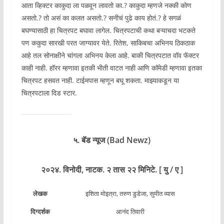
आता व्हिक्टर काकुदा ला पळवून लावतो का.? काकुदा म्हणजे नक्की कोण
असतो.? तो असं का कलत असतो.? सनीचं पुढे काय होतं.? हे सगळं
बघण्यासाठी हा चित्रपट बघावा लागेल. चित्रपटाची कथा बऱ्याचदा भटकते
पण ककुदा सारखी परत जाग्यावर येते. रितेश, साकिबचा अभिनय ठिकठाक
आहे तल सोनाक्षीने चांगला अभिनय केला आहे. बाकी चित्रपटात वॉव फॅक्टर
काही नाही. हॉरर म्हणावा इतकी भीती वाटत नाही आणि कॉमेडी म्हणावा इतका
चित्रपट हसवत नाही. टाईमपास म्हणून बघू शकता. माझ्याकडून या
चित्रपटाला दिड स्टार.
५. बॅड न्यूज (Bad Newz)
२०२४. विनोदी, नाटक. २ तास २२ मिनिटे. [ यु / ए ]
लेखक
इशिता मोइत्रा, तरुण डुडेजा, सुमीत व्यास
दिग्दर्शक
आनंद तिवारी