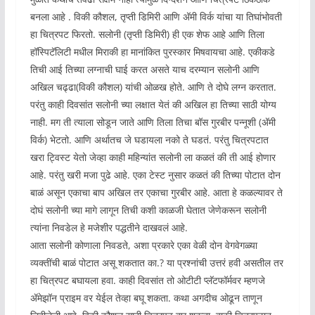
बनला आहे . विकी कौशल, तृप्ती डिमिरी आणि अ‍ॅमी विर्क यांचा या तिघांभोवती
हा चित्रपट फिरतो. सलोनी (तृप्ती डिमिरी) ही एक शेफ आहे आणि तिला
हॉस्पिटॅलिटी मधील मिराकी हा मानांकित पुरस्कार मिषवायचा आहे. एकीकडे
तिची आई तिच्या लग्नाची घाई करत असते याच दरम्यान सलोनी आणि
अखिल चढ्ढा(विकी कौशल) यांची ओळख होते. आणि ते दोघे लग्न करतात.
परंतु काही दिवसांत सलोनी च्या लक्षात येतं की अखिल हा तिच्या साठी योग्य
नाही. मग ती त्याला सोडून जाते आणि तिला तिचा बॉस गुरबीर पन्नूशी (अ‍ॅमी
विर्क) भेटतो. आणि अर्थातच जे घडायला नको ते घडतं. परंतु चित्रपटात
खरा ट्विस्ट येतो जेव्हा काही महिन्यांत सलोनी ला कळतं की ती आई होणार
आहे. परंतु खरी मजा पुढे आहे. एका टेस्ट नुसार कळतं की तिच्या पोटात दोन
बाळं असून एकाचा बाप अखिल तर एकाचा गुरबीर आहे. आता हे कळल्यावर ते
दोघं सलोनी च्या मागे लागून तिची कशी काळजी घेतात जेणेकरून सलोनी
त्यांना निवडेल हे मजेशीर पद्धतीने दाखवलं आहे.
आता सलोनी कोणाला निवडते, अशा प्रकारे एका वेळी दोन वेगवेगळ्या
व्यक्तींची बाळं पोटात असू शकतात का.? या प्रश्नांची उत्तरं हवी असतील तर
हा चित्रपट बघायला हवा. काही दिवसांत तो ओटीटी प्लॅटफॉर्मवर म्हणजे
ॲमेझॉन प्राइम वर येईल तेव्हा बघू शकता. कथा अगदीच ओढून ताणून