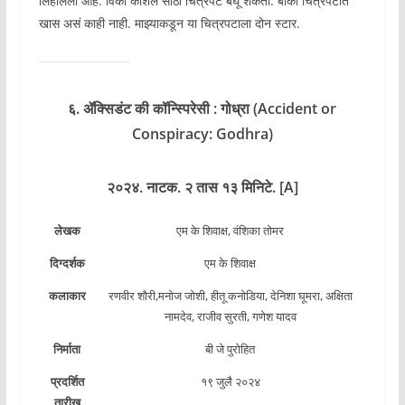
लिहीलेली आहे. विकी कौशल साठी चित्रपट बघू शकता. बाकी चित्रपटात
खास असं काही नाही. माझ्याकडून या चित्रपटाला दोन स्टार.
६. ॲक्सिडंट की कॉन्स्पिरेसी : गोध्रा (Accident or
Conspiracy: Godhra)
२०२४. नाटक. २ तास १३ मिनिटे. [A]
लेखक
एम के शिवाक्ष, वंशिका तोमर
दिग्दर्शक
एम के शिवाक्ष
कलाकार
रणवीर शौरी,मनोज जोशी, हीतू कनोडिया, देनिशा घूमरा, अक्षिता
नामदेव, राजीव सुरती, गणेश यादव
निर्माता
बी जे पुरोहित
प्रदर्शित
१९ जुलै २०२४
तारीख