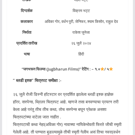
दिग्दर्शक
विक्रम भट्ट
कलाकार
अविका गोर, वर्धन पुरी, जेनिफर, श्याम किशोर, राहुल देव
निर्माता
राकेश जुनेजा
प्रदर्शित तारीख
२६ जुलै २०२४
भाषा
हिंदी
“जगभरून फिल्म्स (Jugbharun Films)” रेटिंग : – १.०
/ ५
” ब्लडी इश्क” चित्रपट समीक्षा :-
२६ जुलै रोजी डिस्नी हॉटस्टार वर प्रदर्शित झालेला ब्लडी इश्क हाज्ञेक
हॉरर, सस्पेन्स, थ्रिलर चित्रपट आहे. म्हणजे तसा बनवण्याचा प्रयत्न तरी
केला आहे परंतु तीच तीच कथा, तोच सस्पेन्स बघून प्रेक्षक असशा
चित्रपटांच्या वाटेला जात नाहीत .
चित्रपटाची कथा नेहा(अविका गोर) नावाच्या नायिकेभोवती फिरते जीची स्मृती
गेलेली आहे. ती पाण्यात बुडाल्यामुळे तीची स्मृती गेलीय असं तिचा नवरा(वर्धन