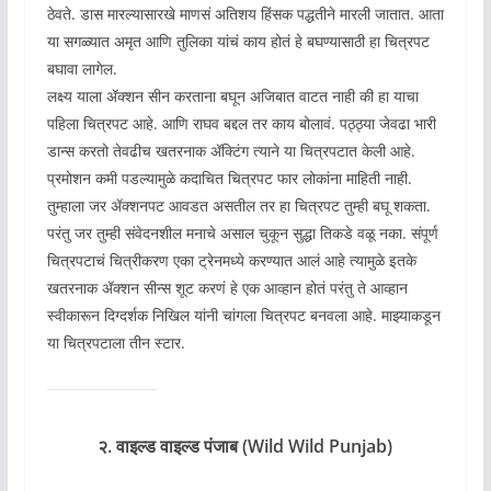
ठेवते. डास मारल्यासारखे माणसं अतिशय हिंसक पद्धतीने मारली जातात‌. आता
या सगळ्यात अमृत आणि तुलिका यांचं काय होतं हे बघण्यासाठी हा चित्रपट
बघावा लागेल.
लक्ष्य याला ॲक्शन सीन करताना बघून अजिबात वाटत नाही की हा याचा
पहिला चित्रपट आहे. आणि राघव बद्दल तर काय बोलावं. पठ्ठ्या जेवढा भारी
डान्स करतो तेवढीच खतरनाक ॲक्टिंग त्याने या चित्रपटात केली आहे.
प्रमोशन कमी पडल्यामुळे कदाचित चित्रपट फार लोकांना माहिती नाही.
तुम्हाला जर ॲक्शनपट आवडत असतील तर हा चित्रपट तुम्ही बघू शकता.
परंतु जर तुम्ही संवेदनशील मनाचे असाल चुकून सुद्धा तिकडे वळू नका. संपूर्ण
चित्रपटाचं चित्रीकरण एका ट्रेनमध्ये करण्यात आलं आहे त्यामुळे इतके
खतरनाक ॲक्शन सीन्स शूट करणं हे एक आव्हान होतं परंतु ते आव्हान
स्वीकारून दिग्दर्शक निखिल यांनी चांगला चित्रपट बनवला आहे. माझ्याकडून
या चित्रपटाला तीन स्टार.
२. वाइल्ड वाइल्ड पंजाब (Wild Wild Punjab)