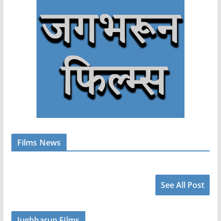
Films News
See All Post
Jugbharun Films