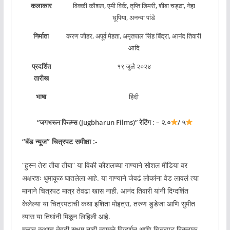
कलाकार
विक्की कौशल, एमी विर्क, तृप्ति डिमरी, शीबा चड्ढा, नेहा
धूपिया, अनन्या पांडे
निर्माता
करण जौहर, अपूर्व मेहता, अमृतपाल सिंह बिंद्रा, आनंद तिवारी
आदि
प्रदर्शित
१९ जुलै २०२४
तारीख
भाषा
हिंदी
“जगभरून फिल्म्स (Jugbharun Films)” रेटिंग : – २.०
/ ५
“बॅड न्यूज” चित्रपट समीक्षा :-
“हुस्न तेरा तौबा तौबा” या विकी कौशलच्या गाण्याने सोशल मीडिया वर
अक्षरशः धुमाकूळ घातलेला आहे. या गाण्याने जेवढं लोकांना वेड लावलं त्या
मानाने चित्रपट मात्र तेवढा खास नाही. आनंद तिवारी यांनी दिग्दर्शित
केलेल्या या चित्रपटाची कथा इशिता मोइत्रा, तरुण डुडेजा आणि सुमीत
व्यास या तिघांनी मिळून लिहिली आहे.
मुळात कथाच तेवढी सक्षम नाही त्यामुळे दिग्दर्शन आणि चित्रपट ठिकठाक