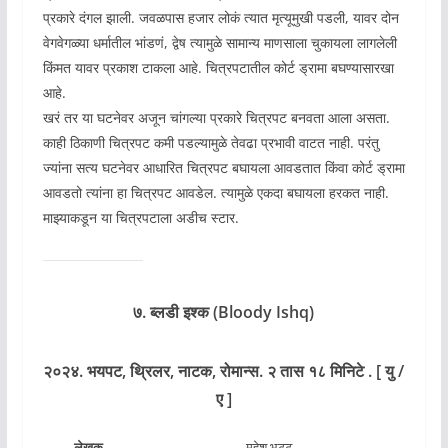
प्रकारे दंगल झाली. जवळपास हजार लोकं त्यात मृत्यूमुखी पडली, यावर दोन
वेगवेगळ्या धर्मातील भांडणं, द्वेष त्यामुळे सामान्य माणसाला चुकायला लागलेली
किंमत यावर प्रकाश टाकला आहे. चित्रपटातील कोर्ट ड्रामा बघण्यासारखा
आहे.
खरं तर या घटनेवर अजून चांगल्या प्रकारे चित्रपट बनवता आला असता.
काही ठिकाणी चित्रपट कमी पडल्यामुळे तेवढा प्रभावी वाटत नाही. परंतु
ज्यांना सत्य घटनेवर आधारित चित्रपट बघायला आवडतात किंवा कोर्ट ड्रामा
आवडतो त्यांना हा चित्रपट आवडेल. त्यामुळे एकदा बघायला हरकत नाही.
माझ्याकडून या चित्रपटाला अडीच स्टार.
७. ब्लडी इश्क (Bloody Ishq)
२०२४. भयपट, थ्रिलर, नाटक, रोमान्स. २ तास १८ मिनिटे . [ यु /
ए ]
लेखक
महेश भट्ट