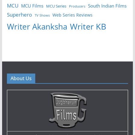
MCU
MCU Films
South Indian Films
MCU Series
Producers
Superhero
Web Series Reviews
TV Shows
Writer KB
Writer Akanksha
About Us