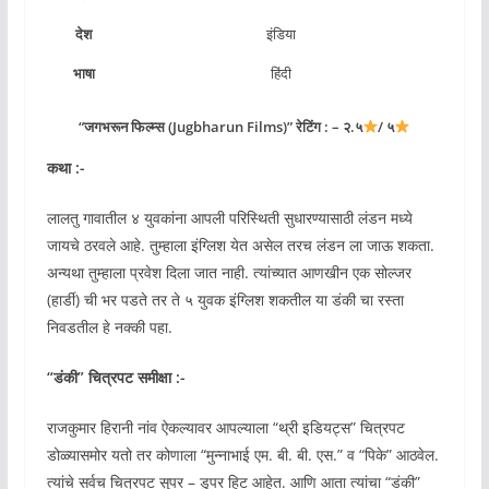
देश
इंडिया
भाषा
हिंदी
“जगभरून फिल्म्स (Jugbharun Films)” रेटिंग : – २.५
/ ५
कथा :-
लालतु गावातील ४ युवकांना आपली परिस्थिती सुधारण्यासाठी लंडन मध्ये
जायचे ठरवले आहे. तुम्हाला इंग्लिश येत असेल तरच लंडन ला जाऊ शकता.
अन्यथा तुम्हाला प्रवेश दिला जात नाही. त्यांच्यात आणखीन एक सोल्जर
(हार्डी) ची भर पडते तर ते ५ युवक इंग्लिश शकतील या डंकी चा रस्ता
निवडतील हे नक्की पहा.
“डंकी” चित्रपट समीक्षा :-
राजकुमार हिरानी नांव ऐकल्यावर आपल्याला “थ्री इडियट्स” चित्रपट
डोळ्यासमोर यतो तर कोणाला “मुन्नाभाई एम. बी. बी. एस.” व “पिके” आठवेल.
त्यांचे सर्वच चित्रपट सुपर – डुपर हिट आहेत. आणि आता त्यांचा “डंकी”