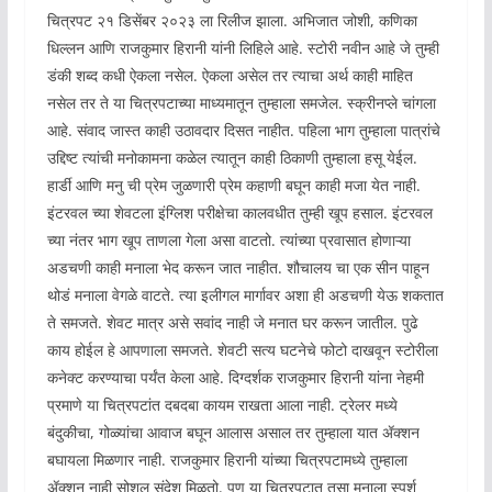
चित्रपट २१ डिसेंबर २०२३ ला रिलीज झाला. अभिजात जोशी, कणिका
धिल्लन आणि राजकुमार हिरानी यांनी लिहिले आहे. स्टोरी नवीन आहे जे तुम्ही
डंकी शब्द कधी ऐकला नसेल. ऐकला असेल तर त्याचा अर्थ काही माहित
नसेल तर ते या चित्रपटाच्या माध्यमातून तुम्हाला समजेल. स्क्रीनप्ले चांगला
आहे. संवाद जास्त काही उठावदार दिसत नाहीत. पहिला भाग तुम्हाला पात्रांचे
उद्दिष्ट त्यांची मनोकामना कळेल त्यातून काही ठिकाणी तुम्हाला हसू येईल.
हार्डी आणि मनु ची प्रेम जुळणारी प्रेम कहाणी बघून काही मजा येत नाही.
इंटरवल च्या शेवटला इंग्लिश परीक्षेचा कालवधीत तुम्ही खूप हसाल. इंटरवल
च्या नंतर भाग खूप ताणला गेला असा वाटतो. त्यांच्या प्रवासात होणाऱ्या
अडचणी काही मनाला भेद करून जात नाहीत. शौचालय चा एक सीन पाहून
थोडं मनाला वेगळे वाटते. त्या इलीगल मार्गावर अशा ही अडचणी येऊ शकतात
ते समजते. शेवट मात्र असे सवांद नाही जे मनात घर करून जातील. पुढे
काय होईल हे आपणाला समजते. शेवटी सत्य घटनेचे फोटो दाखवून स्टोरीला
कनेक्ट करण्याचा पर्यंत केला आहे. दिग्दर्शक राजकुमार हिरानी यांना नेहमी
प्रमाणे या चित्रपटांत दबदबा कायम राखता आला नाही. ट्रेलर मध्ये
बंदुकीचा, गोळ्यांचा आवाज बघून आलास असाल तर तुम्हाला यात ॲक्शन
बघायला मिळणार नाही. राजकुमार हिरानी यांच्या चित्रपटामध्ये तुम्हाला
ॲक्शन नाही सोशल संदेश मिळतो. पण या चित्रपटात तसा मनाला स्पर्श