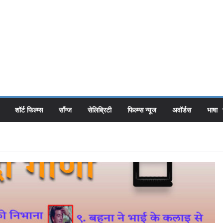
शॉर्ट फिल्म्स
सॉंग्ज
सेलिब्रिटी
फिल्म्स न्यूज
अवॉर्डस
भाषा