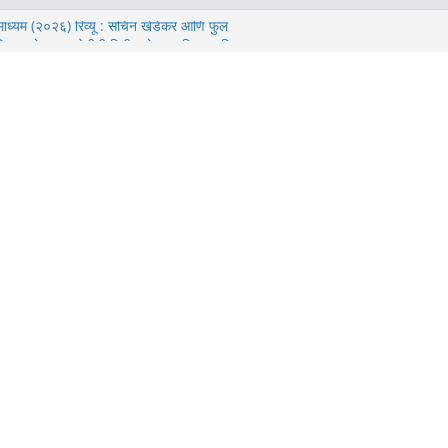
ठी माध्यम (२०२६) रिव्यू : सचिन खेडेकर आणि फुल
स ऑफिस कलेक्शन, ओटीटी रिलीज डेट, म्युजिक आणि
 (२०२६) समीक्षा – ‘नो वे होम’ नंतरचा टॉम हॉलंडचा
पट
बॉक्स ऑफिस कलेक्शन, ख्रिस्तोफर नोलन यांचे
 यांचा सखोल आढावा.
लाकार, कथा, दिग्दर्शन, संगीत बद्दल संपूर्ण माहिती.
र्मा वर लावलेला “मटका” लागला की फसला.? जाणून घ्या
न जाणारी “मटका किंग” वेबसिरीज कशी आहे.?