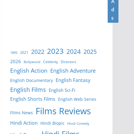
A
d
s
2023
2024
2022
2025
2021
1895
2026
Celebrity
Directors
Bollywood
English Action
English Adventure
English Fantasy
English Documentary
English Films
English Sci-Fi
English Shorts Films
English Web Series
Films Reviews
Films News
Hindi Action
Hindi Biopic
Hindi Comedy
Hindi Films