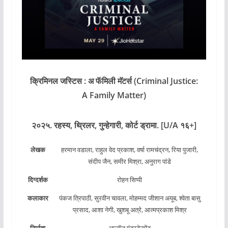
क्रिमिनल जस्टिस : अ फॅमिली मॅटर्स (Criminal Justice:
A Family Matter)
२०२५. रहस्य, थ्रिलर, गुन्हेगारी, कोर्ट ड्रामा. [U/A १६+]
लेखक
हरमान वडाला, राहुल वेद प्रकाश, वर्षा रामचंद्रन, रिया पुजारी,
संदीप जैन, समीर मिश्रा, अनुराग पांडे
दिग्दर्शक
रोहन सिप्पी
कलाकार
पंकज त्रिपाठी, सुरवीन चावला, मोहम्मद जीशान अयूब, श्वेता बासु
प्रसाद, आशा नेगी, खुशबू अत्रे, आत्मप्रकाश मिश्र
निर्माता
अप्लॉज एंटरटेनमेंट