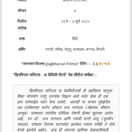
सीजन
४
रिलीज
२९ मे – ३ जुलै २०२५
तारीख
भाषा
हिंदी
डबिंग
मराठी, तमिळ, तेलुगु, मल्याळम, कन्नड, बेंगाली
“जगभरून फिल्म्स (Jugbharun Films)” रेटिंग : – २.६
/ ५
“
क्रिमिनल जस्टिस : अ फॅमिली मॅटर्स
” वेब सीरीज समीक्षा :-
     क्रिमिनल जस्टिस या वेबसिरीजची ही खासियत म्हणुया 
किंवा योगायोग परंतु प्रत्येक सिझन मध्ये मर्डर केस ही एक 
हाय प्रोफाईल मर्डर केस असते. आताही या भागात मुंबईतील 
एक प्रथितयश सर्जन डॉक्टर राज नागपाल (मोहम्मद जीशान 
अय्यूब) यांच्यावर त्यांचीच प्रेमिका रोशनी हीच्या खुनाचा आरोप 
आहे. तर डॉ. राज नागपाल आणि त्यांची पत्नी अंजू (सुरवीन 
चावला) यांच्यात रितसर घटस्फोट झालेला नसला तरीही ते दोघं 
वेगळे झालेले आहेत. अंजू ही आपल्या मुलीच्या देखभालीसाठी 