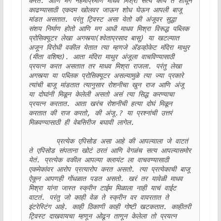
करते. आणि मग नेहमीप्रमाणे माधव मिश्रा सत्य काय ते शोधून 
काढण्यासाठी एकदम खोलवर जाऊन शोध घेऊन आपली बाजू 
मांडत असतात. परंतु ट्विस्ट असा येतो की अंजूवर सुद्धा 
संशय निर्माण होतो आणि मग आधी माधव मिश्रा विरूद्ध पब्लिक 
प्रोसिक्यूटर लेखा अगस्त्या(श्वेताप्रसाद बासू) या खटल्यात 
अजून विरोधी वकील येतात त्या म्हणजे ॲडव्होकेट मंदिरा माथुर 
(मीता वशिष्ठ). आता मंदिरा माथुर अंजूला वाचविण्यासाठी 
प्रयत्न करत असतात तर माधव मिश्रा राजला. परंतु लेखा 
अगस्त्या या पब्लिक प्रोसिक्यूटर असल्यामुळे त्या ज्या प्रकारे 
त्यांची बाजू मांडतात त्यानुसार रोशनीचा खुन राज आणि अंजू 
या दोघांनी मिळून केलेली असतो असं त्या सिद्ध करण्याचा 
प्रयत्न करतात. आता खरंच रोशनीची हत्या दोघं मिळून 
करतात की राज करतो, की अंजू.? या प्रश्नांची उत्तरं 
मिळवण्यासाठी ही वेबसिरीज बघावी लागेल. 

       प्रत्येक एपिसोड असा आहे की आपल्याला जे वाटतं 
ते एपिसोड संपताना खोटं ठरतं आणि वेगळंच सत्य आपल्यासमोर 
येतं. प्रत्येक वकील आपल्या क्लायंट ला वाचवण्यासाठी 
एकमेकांवर आरोप प्रत्यारोप करत असतो. त्या प्रत्येकाची बाजू 
ऐकून आपणही गोंधळात पडत असतो. खरं तर यावेळी माधव 
मिश्रा यांना जास्त स्क्रीन टाईम मिळाला नाही याचं वाईट 
वाटतं. परंतु जो काही वेळ ते स्क्रीन वर वावरतात ते 
इंटरेस्टिंग आहे. काही ठिकाणी काही गोष्टी खटकतात. काहीतरी 
ट्विस्ट दाखवायचा म्हणून ओढून ताणून केलेला तो प्रयत्न 