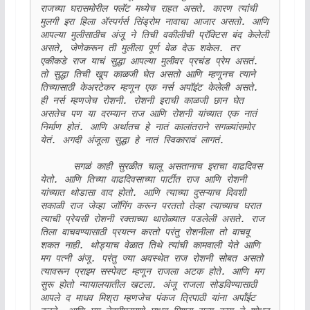
राजच्या घरासमोरील फ्लॅट मध्येच राहत असते. कारण त्यांची 
मुलगी इरा हिला ॲस्पर्गर्स सिंड्रोम नावाचा आजार असतो. आणि 
आपल्या मुलीसाठीच अंजू ने तिची वकीलीची प्रॅक्टिस बंद केलेली 
असते, जेणेकरून ती मुलीला पूर्ण वेळ देऊ शकेल. तर 
एकीकडे राज याचं सुद्धा आपल्या मुलीवर प्रचंड प्रेम असतं. 
तो सुद्धा तिची खूप काळजी घेत असतो आणि म्हणूनच त्याने 
तिच्यासाठी केअरटेकर म्हणून एक नर्स अपॉइंट केलेली असते. 
ही नर्स म्हणजेच रोशनी. रोशनी इराची काळजी छान घेत 
असतेच पण या दरम्यान राज आणि रोशनी यांच्यात एक नातं 
निर्माण होतं. आणि अर्थातच हे नातं कालांतराने सगळ्यांसमोर 
येतं. अगदी अंजूला सुद्धा हे नातं स्विकारावं लागतं. 

      सगळं काही सुरळीत चालू असतानाच इराचा वाढदिवस 
येतो. आणि तिच्या वाढदिवसाच्या पार्टीत राज आणि रोशनी 
यांच्यात थोडासा वाद होतो. आणि त्याच्या दुसऱ्याच दिवशी 
सकाळी राज जेव्हा जॉगिंग करून परततो तेव्हा त्याच्याच घरात 
त्याची प्रेयसी रोशनी रक्ताच्या थारोळ्यात पडलेली असते. राज 
तिला वाचवण्यासाठी प्रयत्न करतो परंतु रोशनीला तो‌ वाचवू 
शकत नाही. थोड्याच वेळात तिथे त्यांची कामवाली येते आणि 
मग पत्नी अंजू. परंतु ज्या अवस्थेत राज रोशनी सोबत असतो 
त्यावरून प्राइम सस्पेक्ट म्हणून राजला अटक होते. आणि मग 
सुरू होतो न्यायालयातील खटला. अंजू राजला सोडविण्यासाठी 
आपले द माधव मिश्रा म्हणजेच पंकज त्रिपाठी यांना अपॉंईट 