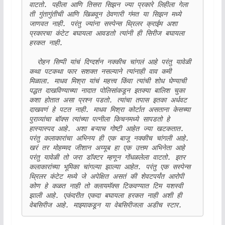
वाटतो. पहीला आणि तिसरा सिझन ज्या प्रकारे लिहीला गेला 
ती गुंतागुंतीची आणि खिळवून ठेवणारी गंमत या सिझन मध्ये 
जाणवत नाही. परंतु ज्यांना सस्पेन्स थ्रिलर क्राईम अशा 
प्रकारचा कंटेट बघायला आवडतो त्यांनी ही सिरीज बघायला 
हरकत नाही. 

  रोहन सिप्पी यांचं दिग्दर्शन नक्कीच चांगलं आहे परंतु यावेळी 
कथा पटकथा फार सशक्त नसल्याने त्यांनाही वाव कमी 
मिळाला. माधव मिश्रा यांचं महत्त्व किंवा त्यांची शोध घेण्याची 
पद्धत दाखविण्याच्या नादात पोलिसांकडून इतक्या बालिश चुका 
कशा होतात असा प्रश्न पडतो. त्यांचा तपास इतका अर्धवट 
दाखवणं हे पटत नाही. माधव मिश्रा कोर्टात असताना केसच्या 
पुराव्यांचा बॉक्स त्यांच्या पत्नीला किचनमध्ये सापडतो हे 
हास्यास्पद आहे. अशा बऱ्याच गोष्टी आहेत ज्या खटकतात. 
परंतु कलाकारांचा अभिनय ही एक बाजू नक्कीच चांगली आहे. 
खरं तर मोहम्मद जीशान अय्यूब हा एक उत्तम अभिनेता आहे 
परंतु यावेळी तो जरा डॉक्टर म्हणून गोंधळलेला वाटतो. इतर 
कलाकारांच्या भूमिका चांगल्या झाल्या आहेत. परंतु एक सस्पेन्स 
थ्रिलर कंटेट मध्ये जे अपेक्षित असतं की शेवटपर्यंत आरोपी 
कोण हे कळत नाही तो क्लायमॅक्स टिकवण्यात टिम यशस्वी 
झाली आहे. एकंदरीत एकदा बघायला हरकत नाही अशी ही 
वेबसिरीज आहे. माझ्याकडून या वेबसिरीजला अडीच स्टार.