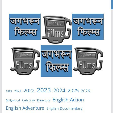
2023
2024
2022
2025
2026
2021
1895
English Action
Celebrity
Directors
Bollywood
English Adventure
English Documentary