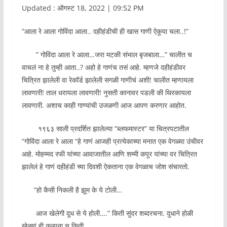
Updated : ऑगस्ट 18, 2022 | 09:52 PM
“आला रे आला गोविंदा आला.. दहीहंडीची ही खास गाणी ऐकूया चला..!”
” गोविंदा आला रे आला…जरा मटकी संभाल बृजबाला…” चालीत च
वाचलं ना हे तुम्ही आता..? अहो हे गाणंच तसं आहे. म्हणजे दहीहंडीवर
चित्रित झालेली वा रेकॉर्ड झालेली सगळी गाणीचं अशी! चालीत म्हणायला
लावणारी! ताल धरायला लावणारी! नुसती कानावर पडली की थिरकायला
लावणारी. अशाच काही गाण्यांची उजळणी आज आपण करणार आहोत.
१९६३ साली प्रदर्शित झालेल्या “ब्लफमास्टर” या चित्रपटातील
“गोविंदा आला रे आला “हे गाणं आजही प्रत्येकाच्या मनात एक वेगळ्या उंचीवर
आहे. मोहम्मद रफी यांच्या आवाजातील आणि शम्मी कपूर यांच्या वर चित्रित
झालेलं हे गाणं दहीहंडी च्या दिवशी ऐकताना एक वेगळाच जोश संचारतो.
“हो कैसी निकली है झूम के ये टोली…
आज खेलेगी दूध से ये होली….” किती सुंदर शब्दरचना. दुधाने होळी
खेळणं ही कल्पना च किती …