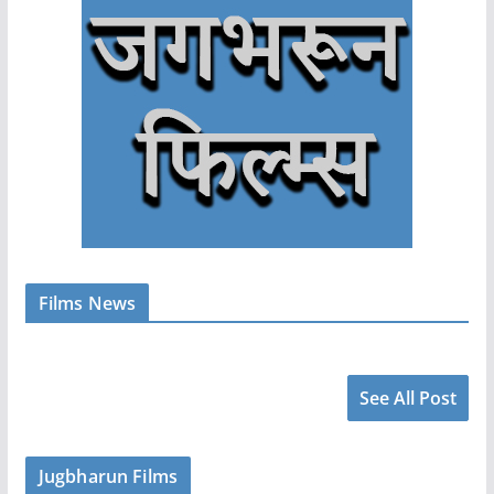
Films News
See All Post
Jugbharun Films