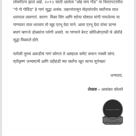
लोकप्रिय झालं आहे. २०१२ साली आलेला “ओह माय गॉड” या चित्रपटातील
“गो गो गोविंदा” हे गाणं सुद्धा असंच. लहानांपासून मोठ्यांपर्यंत सर्वांनाच ताल
धरायला लावणारं. कारण मिका सिंग आणि श्रेया घोशाल यांनी गायलेल्या या
गाण्यावर ताल धरलाय तो खुद्द प्रभू देवा याने. आता प्रभू देवा यांचा डान्स
बघणं म्हणजे डोळ्यांना पर्वणी असते. या गाण्याने बेस्ट कोरिओग्राफी चे ॲवॉर्ड
सुद्धा मिळवले होते.
यापैकी तुमचं आवडीचं गाणं कोणतं ते आम्हाला कमेंट करून नक्की सांगा.
श्रीकृष्ण जन्माष्टमी आणि दहीहंडी च्या सर्वांना खूप साऱ्या शुभेच्छा!
धन्यवाद.
लेखक –
आकांक्षा कोलते