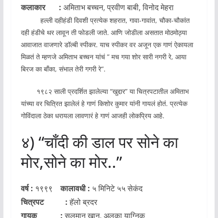
कलाकार :
अमिताभ बच्चन, प्रवीण बाबी, विनोद मेहरा
हल्ली दहीहंडी दिवशी प्रत्येक शहरात, गावा-गावांत, चौका-चौकांत
दही हंडीचे थर लावून ती फोडली जाते. आणि जोडीला असतात मोठमोठ्या
आवाजात वाजणारे डॉल्बी स्पीकर. याच स्पीकर वर अजून एक गाणं ऐकायला
मिळतं ते म्हणजे अमिताभ बच्चन यांचं ” मच गया शोर सारी नगरी रे, आया
बिरज का बाँका, संभाल तेरी गगरी रे”.
१९८२ साली प्रदर्शित झालेल्या “खुद्दार” या चित्रपटातील अमिताभ
यांच्या वर चित्रित झालेलं हे गाणं किशोर कुमार यांनी गायलं होतं. प्रत्येक
गोविंदाला ठेका धरायला लावणारं हे गाणं आजही लोकप्रिय आहे.
४) “चाँदी की डाल पर सोने का
मोर,सोने का मोर..”
वर्ष :
१९९९
कालावधी :
५ मिनिटे ५५ सेकंद
चित्रपट :
हॅलो ब्रदर
गायक :
सलमान खान, अलका याग्निक