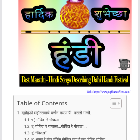
Table of Contents
दहीहंडी महोत्सवाचे वर्णन करणारी मराठी गाणी.
१ ) गोविंदा रे गोपाला
२) गोविंदा रे गोपाळा…गोविंदा रे गोपाळा…
३) “मित्रा”
४) आला रे यंदा डॅशिंग गोविंदा चंगा है बंदा डॅशिंग गोविंदा….