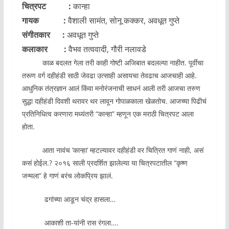
चित्रपट :
कान्हा
गायक :
वैशाली सामंत, सोनू कक्कर, अवधूत गुप्ते
संगीतकार :
अवधूत गुप्ते
कलाकार :
वैभव तत्ववादी, गौरी नलावडे
काळ बदलत गेला तरी काही गोष्टी अजिबात बदलल्या नाहीत. पूर्वीचा
तरूण वर्ग दहीहंडी साठी जेवढा उत्साही असायचा तेवढाच आजचाही आहे.
आधुनिक तंत्रज्ञान आलं किंवा मनोरंजनाची साधनं आली तरी आजचा तरुण
सुद्धा दहीहंडी दिवशी थरावर थर लावून गोपाळकाला खेळतोच. आजच्या पिढीचं
प्रतिनिधित्व करणारा मध्यंतरी “कान्हा” म्हणून एक मराठी चित्रपट आला
होता.
आता नावंच ‘कान्हा’ म्हटल्यावर दहीहंडी वर चित्रित गाणं नाही, असं
कसं होईल.? २०१६ साली प्रदर्शित झालेल्या या चित्रपटातील “कृष्ण
जन्मला” हे गाणं बरंच लोकप्रिय झालं.
ढगांच्या आडून चंद्र हासला…
आकाशी ता-यांनी रास रंगला….