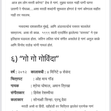
आज हम लोग मस्ती करेगा!” हेच ते गाणं. तुझ्या घरात नाही पाणी घागर
उताणी रे गोपाळा….अशा मराठी शब्दांनी सुरूवात होणारं हे गाणं कोणाला माहीत
नाही तर नवलच.
नव्वदच्या दशकातील मुंबई, आणि अंडरवर्ल्डचं पसरत चाललेलं
साम्राज्य. असा तो काळ. १९९९ साली प्रदर्शित झालेल्या “वास्तव” ने एक
इतिहास घडवला होता. जतिन ललित यांचं संगीत असलेलं हे गाणं अतुल काळे
आणि विनोद राठोड यांनी गायलं होतं.
६) “गो गो गोविंदा”
वर्ष :
२०१२
कालावधी :
४ मिनिटे ७ सेकंद
चित्रपट :
ओह माय गॉड
गायक :
श्रेया घोषाल, अमान त्रिखा
संगीतकार :
हिमेश रेशम्मीया
कलाकार :
सोनाक्षी सिन्हा. प्रभू देवा
मराठी असो वा हिंदी. दहीहंडी वर चित्रित झालेलं प्रत्येक गाणं