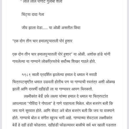
” लाल लाल पागोटे गुलाबी शेला
चिंट्या दादा गेला
जीव झाला वेडा….. या ओळी असतील किंवा
“एक दोन तीन चार हमालपुऱ्यातली पोरं हुशार
एक दोन तीन चार हमालपुऱ्यातली पोरं हुशार” या ओळी. अशोक हांडे यांनी
गायलेल्या या गाण्याने लोकप्रियतेचे सर्वोच्च शिखर गाठले होते.
१९८९ साली प्रदर्शित झालेल्या हमाल दे धमाल ने मराठी
चित्रपटसृष्टीत धमाल उडवली होतीच पण या गाण्याची स्वतंत्र अशी ओळख
झाली आणि दरवर्षी दहीहंडी ला या गाण्यावर आपण थिरकतो.
लक्ष्मीकांत बेर्डे उर्फ लक्ष्या यांच्या हमाल दे धमाल या चित्रपटांत
आपल्याला “गोविंदा रे गोपाला” हे गाणे पाहायला मिळेल. बोल बजरंग बली कि
जय याने सुरवात होते. आणि शेवट अरे बोल बजरंग बली कि जय या वाक्याने
होते. गाण्याचे बोल व संगीत खूपच भारी आहे. गाण्याच्या शेवटाला लक्ष्मीकांत
बेर्डे हे दही हंडी फोडतात. दहीहंडी फोडल्यावर बाकीचे सर्व थर खाली पडतात