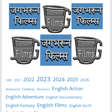
2023
2024
2022
2025
2026
2021
1895
English Action
Celebrity
Directors
Bollywood
English Adventure
English Documentary
English Films
English Fantasy
English Sci-Fi