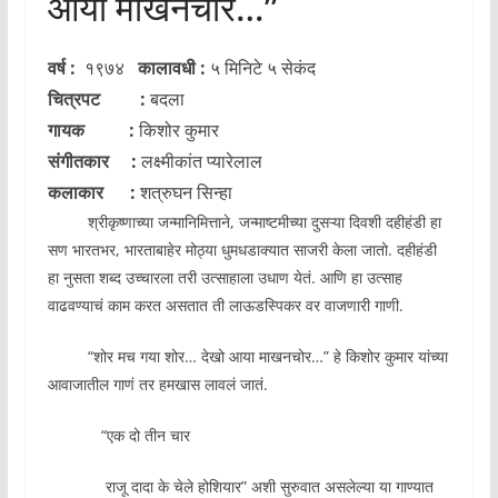
आया माखनचोर…”
वर्ष :
१९७४
कालावधी :
५ मिनिटे ५ सेकंद
चित्रपट :
बदला
गायक :
किशोर कुमार
संगीतकार :
लक्ष्मीकांत प्यारेलाल
कलाकार :
शत्रुघन सिन्हा
श्रीकृष्णाच्या जन्मानिमित्ताने, जन्माष्टमीच्या दुसऱ्या दिवशी दहीहंडी हा
सण भारतभर, भारताबाहेर मोठ्या धुमधडाक्यात साजरी केला जातो. दहीहंडी
हा नुसता शब्द उच्चारला तरी उत्साहाला उधाण येतं. आणि हा उत्साह
वाढवण्याचं काम करत असतात ती लाऊडस्पिकर वर वाजणारी गाणी.
“शोर मच गया शोर… देखो आया माखनचोर…” हे किशोर कुमार यांच्या
आवाजातील गाणं तर हमखास लावलं जातं.
“एक दो तीन चार
राजू दादा के चेले होशियार” अशी सुरुवात असलेल्या या गाण्यात