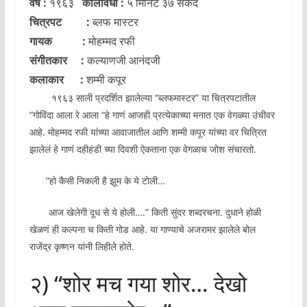
वर्ष :
१९६३
कालावधी :
५ मिनिटे ३७ सेकंद
चित्रपट :
ब्लफ मास्टर
गायक :
मोहम्मद रफी
संगीतकार :
कल्याणजी आनंदजी
कलाकार :
शम्मी कपूर
१९६३ साली प्रदर्शित झालेल्या “ब्लफमास्टर” या चित्रपटातील
“गोविंदा आला रे आला “हे गाणं आजही प्रत्येकाच्या मनात एक वेगळ्या उंचीवर
आहे. मोहम्मद रफी यांच्या आवाजातील आणि शम्मी कपूर यांच्या वर चित्रित
झालेलं हे गाणं दहीहंडी च्या दिवशी ऐकताना एक वेगळाच जोश संचारतो.
“हो कैसी निकली है झूम के ये टोली…
आज खेलेगी दूध से ये होली….” किती सुंदर शब्दरचना. दुधाने होळी
खेळणं ही कल्पना च किती गोड आहे. या गाण्याचे अजरामर झालेले बोल
राजेंद्र कृष्णन यांनी लिहीले होते.
२) “शोर मच गया शोर… देखो