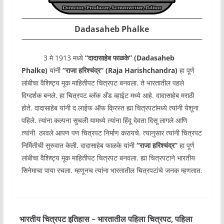
Dadasaheb Phalke
3 मे 1913 मध्ये
“दादासाहेब फाळके” (Dadasaheb
Phalke)
यांनी
“राजा हरिश्चंद्र” (Raja Harishchandra)
हा पूर्ण
लांबीचा वैशिष्ट्य मूक माहितीपट चित्रपट बनवला. ते भारतातील पहले
दिग्दर्शक बनले. हा चित्रपट ब्लॅक अँड व्हाईट मध्ये आहे. दादासाहेब मराठी
होते. दादासाहेब यांनी द लाईफ ऑफ क्रिस्त ह्या चित्रपटांमध्ये त्यांनी येशूना
पहिले. त्यांना कल्पना सुचली यामध्ये त्यांना हिंदू देवता दिसू लागले आणि
त्यांनी ठरवले आपण पण चित्रपट निर्माण करायचे. त्यानुसार त्यांनी चित्रपट
निर्मितीची सुरुवात केली.
दादासाहेब फाळके यांनी
“राजा हरिश्चंद्र”
हा पूर्ण
लांबीचा वैशिष्ट्य मूक माहितीपट चित्रपट बनवला. ह्या चित्रपटाने भारतीय
सिनेमाचा पाया रचला. म्हणूनच त्यांना भारतातील चित्रपटांचे जनक म्हणतात.
भारतीय चित्रपट इतिहास – भारतातील पहिला चित्रपट, पहिला