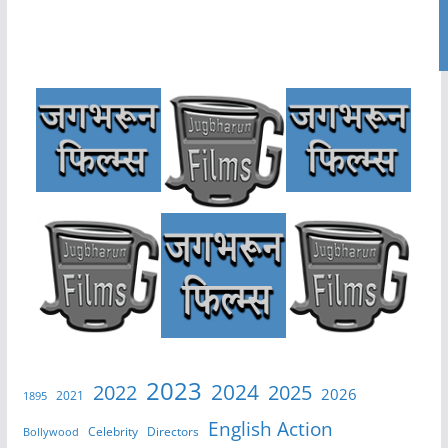
2023
2024
2022
2025
2026
2021
1895
English Action
Celebrity
Directors
Bollywood