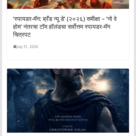
‘स्पायडर-मॅन: ब्रँड न्यू डे’ (२०२६) समीक्षा – ‘नो वे
होम’ नंतरचा टॉम हॉलंडचा सर्वोत्तम स्पायडर-मॅन
चित्रपट
July 31, 2026