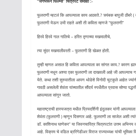
“जगभरून फिल्म्स” चित्रपट समीक्षा :-
फुलराणी म्हटलं कि आपल्याला काय आठवते.? त्र्यंबक बापुजी ठोंबरे
फुलराणी येऊन उभी राहते अशी ती कविता म्हणजे “फुलराणी”
हिरवे हिरवे गाल गालिचे – हरित तृणाच्या मखमालीचे,
त्या सुंदर मखमालीवरती – फुलराणी हि खेळत होती.
तुम्ही म्हणत असाल हि कविता आपल्याला का सांगत काय.? कारण ह्याच
फुलराणी मधून अश्या एका फुलराणी ला दाखवली आहे जी आपल्याच गाव
येते. कथा तशी सुरुवातीला आपण थोडेशे विनोदी चुटकुले आहेत ज्यांनी 
गावठी असलेली शेवंता यांच्यातील सौंदर्य स्पर्धेतील प्रवास सोप्या पद
आपल्याला सांगून जातो.
महाराष्ट्राची हास्यजत्रा मधील प्रियदर्शिनी इंदुलकर यांनी आपल्
शेवंता (फुलराणी ) म्हणून दिसणार आहे. फुलराणी ला साजेल अशी त्यांन
डॉ. काशिनाथ घाणेकर” या जिवनचारित्र चित्रपटांत उत्तम अभिनय कर
आहे. विक्रम चे वडिल ब्ररिगेडीअर विराज राज्याध्यक्ष यांची भूमिका