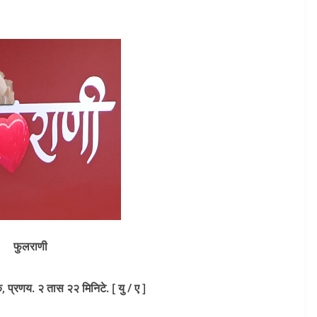
फुलराणी
 प्रणय. २ तास २२ मिनिटे. [ यु / ए ]