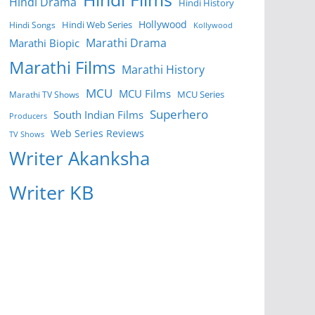
Hindi Drama
Hindi History
Hollywood
Hindi Web Series
Hindi Songs
Kollywood
Marathi Drama
Marathi Biopic
Marathi Films
Marathi History
MCU
MCU Films
MCU Series
Marathi TV Shows
Superhero
South Indian Films
Producers
Web Series Reviews
TV Shows
Writer Akanksha
Writer KB