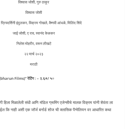
विश्वास जोशी, गुरु ठाकूर
विश्वास जोशी
 प्रियदर्शिनी इंदुलकर, विक्रम गोखले, वैष्णवी आंधळे, मिलिंद शिंदे
जाई जोशी, ए राव, स्वानंद केळकर
निलेश मोहरीर, वरून लीखटे
२२ मार्च २०२३
मराठी
gbharun Films)” रेटिंग : – २.६⭐/ ५
⭐
ी हिला मिळालेली संधी आणि मॉडेल ग्रूमिंग एजेन्सीचे मालक विक्रम यांनी शेवंता ला
र्ण होईल कि नाही अशी एक जॉर्ज बर्नार्ड शोज ची क्लासिक पैग्मेलियन वर आधारित कथा