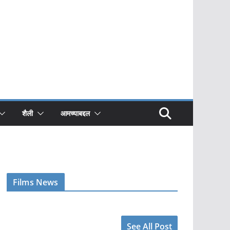
शैली
आमच्याबद्दल
Films News
See All Post