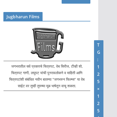
Jugbharun Films
T
G
:
जगभरातील सर्व प्रकारचे चित्रपट, वेब सिरीज, टीव्ही शो,
1
चित्रपट गाणी, लघुपट यांची पुनरावलोकने व माहिती आणि
2
चित्रपटांशी संबंधित नवीन बातम्या "जगभरुन फिल्म्स" या वेब
5
साईट वर तुम्ही तुमच्या मूळ भाषेतून वाचू शकता.
×
1
2
5