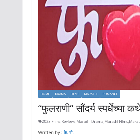
HOME
DRAMA
FILMS
MARATHI
ROMANCE
“फुलराणी” सौंदर्य स्पर्धेच्या
2023
,
Films Reviews
,
Marathi Drama
,
Marathi Films
,
Marat
Written by :
के. बी.