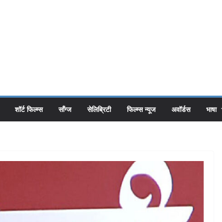
शॉर्ट फिल्म्स
सॉंग्ज
सेलिब्रिटी
फिल्म्स न्यूज
अवॉर्डस
भाषा