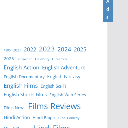
A
d
s
2023
2024
2022
2025
2021
1895
2026
Celebrity
Directors
Bollywood
English Action
English Adventure
English Fantasy
English Documentary
English Films
English Sci-Fi
English Shorts Films
English Web Series
Films Reviews
Films News
Hindi Action
Hindi Biopic
Hindi Comedy
Hindi Films