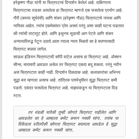
हरेकृष्णा गौडा यांनी या चित्रपटाचं दिग्दर्शन केलेलं आहे. दाक्षिणात्य
चित्रपटाचा तडका असलेला हा चित्रपट म्हणजे एक फसलेला प्रयोग आहे.
गौरी (काव्या सूर्यवंशी) आणि शंकर (हरेकृष्ण गौडा) चित्रपटाचे नायक आणि
नायिका आहेत. त्यांचं एकमेकांवर प्रेम असतं परंतु अशा काही घटना घडतात
की त्यांची ताटातूट होते. आणि इथुनच सुडाची आग पेटते आणि शंकर
अन्यायाविरुद्ध पेटून उठतो.आता त्याला न्याय मिळतो का हे बघण्यासाठी
चित्रपट बघावा लागेल.
साऊथ इंडियन चित्रपटाची कॉपी वाटेल असाच हा चित्रपट आहे. ॲक्शन
सीन्स, मारामारी आवडत असेल तर चित्रपट एकदा बघू शकता. परंतु नवीन
असं चित्रपटात काही नाही. दिग्दर्शन ठिकठाक आहे. कलाकारांचा अभिनय
सुद्धा बरा म्हणावा असाच आहे. तांत्रिक पार्श्वभूमीवर सुद्धा चित्रपट कमी
पडतो. एकंदर फसलेला चित्रपट आहे. माझ्याकडून या चित्रपटाला दिड
स्टार.
    तर मंडळी यापैकी तुम्ही कोणते चित्रपट पाहीलेत आणि 
आवडलेत का हे आम्हाला कमेंट करून नक्की सांगा. तसंच या 
विकेंडला वरीलपैकी कोणता चित्रपट बघायला आवडेल हे सुद्धा 
आम्हाला कमेंट करून नक्की सांगा. 