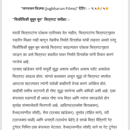
“जगभरून फिल्म्स (Jugbharun Films)” रेटिंग : – १.५
/ ५
“
चिकीचिकी बूबूम बूम
” चित्रपट समीक्षा :-
मराठी चित्रपटांना प्रेक्षक प्रतिसाद देत नाहीत, चित्रपटांना चित्रपटगृहात
स्क्रीन मिळत नाही म्हणून नेहमीच निर्माते दिग्दर्शक यांची तक्रार असते परंतु
चिकीचिकी बूबूम बूम सारखे चित्रपट काढल्यावर प्रेक्षक चित्रपटगृहात
जाऊन का असे चित्रपट बघतील यावर निर्माते दिग्दर्शक यांनी विचार करणं
गरजेचं आहे.
प्रसाद खांडेकर यांनी यापूर्वी सुद्धा अशाच धर्तीवर असाच प्लॉट असलेला
चित्रपट काढला होता. चांगले कलाकार असून सुद्धा तो चित्रपट सपशेल
आपटला म्हटल्यावर त्यांनी यावेळी काहीतरी वेगळं करणं अपेक्षित होतं.
काहीशी तशीच वाटणारी ही गोष्ट सुद्धा सस्पेन्स आणि कॉमेडी अशी आहे. एका
बंगल्यात घडणारी ही धमाल गोष्ट पाच मित्र आणि त्यांना सापडलेले दोन
मृतदेह यांच्याभोवती फिरणारी आहे. आदित्य(प्रथमेश शिराळकर),
वैभव(स्वप्नील जोशी), भैया (प्रसाद खांडेकर), तुमदेव (रोहित माने), रवी
(प्राजक्ता माळी) आणि धनश्री (प्रार्थना बेहेरे) हे सगळे मित्र मैत्रिणी गेट
टुगेदर निमित्त एका बंगल्यात भेटतात. वैभव(स्वप्नील जोशी) याने या गेट टुगेदर