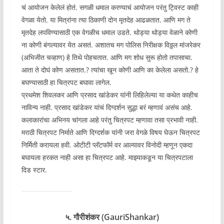
चं आयोजन केलेलं होतं. सगळी धमाल करण्याचं आयोजन परंतु ट्विस्ट काही
वेगळा येतो. या मित्रांना‌ त्या ठिकाणी दोन मृतदेह आढळतात. आणि मग ते
मृतदेह लपविण्यासाठी एक वेगळीच धमाल उडते. थोड्या थोड्या वेळाने कोणी
ना कोणी बंगल्यावर येत असतं. अशातच मग पोलिस निरीक्षक विठ्ठल मांजरेकर
(अभिजीत चव्हाण) हे तिथे पोहचतात. आणि मग शोध सुरू होतो तपासाचा.
आता ते दोघं कोण असतात.? त्यांचा खून कोणी आणि का केलेला असतो.? हे
बघण्यासाठी हा चित्रपट बघावा लागेल.
प्रथमेश शिवलकर आणि प्रसाद खांडेकर यांनी लिहिलेल्या या कथेत काहीच
नाविन्य नाही. प्रसाद खांडेकर यांचं दिग्दर्शन सुद्धा बरं म्हणावं असंच आहे.
कलाकारांचा अभिनय चांगला आहे परंतु चित्रपट म्हणावा तसा प्रभावी नाही.
मराठी चित्रपट निर्माते आणि दिग्दर्शक यांनी जरा वेगळे विषय घेऊन चित्रपट
निर्मिती करायला हवी. ओटीटी प्लॅटफॉर्म वर आल्यावर विनोदी म्हणून एकदा
बघायला हरकत नाही असा हा चित्रपट आहे. माझ्याकडून या चित्रपटाला
दिड स्टार.
५. गौरीशंकर (GauriShankar)