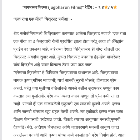
“जगभरून फिल्म्स (Jugbharun Films)” रेटिंग : – १.४
/ ५
“
एक राधा एक मीरा
” चित्रपट समीक्षा :-
थेट स्लोव्हेनियामध्ये चित्रिकरण करण्यात आलेला चित्रपट म्हणजे “एक राधा
एक मीरा” हा ७ फेब्रुवारी रोजी प्रदर्शित झाला होता परंतु आता तो ॲमेझॉन
प्राईम वर उपलब्ध आहे. बाहेरच्या देशात चित्रिकरण ही गोष्ट सोडली तर
चित्रपट अगदीच सुमार आहे. मुळात चित्रपट बघताना हेहमहेश मांजरेकर
यांचं दिग्दर्शन आहे यावर विश्वास ठेवणं जरा जड जातं.
“प्रेमाचा त्रिकोण” हे टिपिकल चित्रपटाचा कथानक आहे. चित्रपटाचा
नायक कृष्णा(गश्मिर महाजनी) याचं सानवी(सुरभी भोसले) हीच्यावर प्रेम
असतं. परंतु ज्या मुलीच्या वडिलांकडे आपले वडील ड्रायव्हर म्हणून काम
करतात त्या मुलीसमोर प्रेम कसं व्यक्त करावं म्हणून तो प्रेम कधी सांगत
नाही. सानवी ही एक लाडावलेली एकुलती एक लाडकी मुलगी असते. कृष्णा
आणि सानवी यांच्यात खूप घट्ट मैत्री असते. तर एकीकडे कृष्णा नंतर उच्च
शिक्षण घेण्यासाठी परदेशात जातो. तिकडे त्याच्या आयुष्यात मनस्वी(मृण्मयी
देशपांडे) येते. अतिशय बिनधास्त आणि नावाप्रमाणे मनस्वी आयुष्य जगत
असलेल्या मनस्वी आणि कृष्णा यांच्या मध्ये कालांतराने प्रेम निर्माण होतं. आता