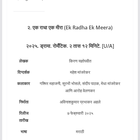
२. एक राधा एक मीरा (Ek Radha Ek Meera)
२०२५.
ड्रामा.
रोमँटिक. २ तास १२ मिनिटे. [U/A]
लेखक
किरण यज्ञोपवीत
दिग्दर्शक
महेश मांजरेकर
कलाकार
गश्मिर महाजनी, सुरभी भोसले, संदीप पाठक, मेधा मांजरेकर
आणि आरोह वेलणकर
निर्माता
अविनाशकुमार प्रभाकर अहले
रिलीज
७ फेब्रुवारी २०२५
तारीख
भाषा
मराठी