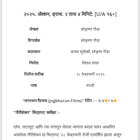
२०२५.
ॲक्शन
, ड्रामा. २ तास ४ मिनिटे. [U/A १६+]
लेखक
हरेकृष्णा गौडा
दिग्दर्शक
हरेकृष्णा गौडा
कलाकार
काव्या सूर्यवंशी, हरेकृष्ण गौडा
निर्माता
विशाल संपत
रिलीज तारीख
२८ फेब्रुवारी २०२५
भाषा
मराठी
“जगभरून फिल्म्स (Jugbharun Films)” रेटिंग : – १.५
/ ५
“
गौरीशंकर
” चित्रपट समीक्षा :-
प्रेम, ताटातूट आणि त्या रागातून घेतला जाणारा बदला यावर आधारित
असलेला गौरीशंकर हा चित्रपट २८ फेब्रुवारी रोजी प्रदर्शित झाला असून