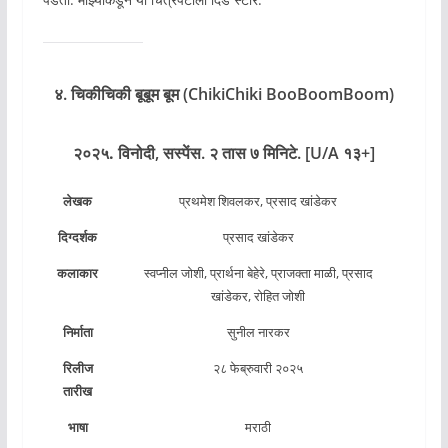
४. चिकीचिकी बूबूम बूम (ChikiChiki BooBoomBoom)
२०२५.
विनोदी,
सस्पेंस. २ तास ७ मिनिटे. [U/A १३+]
लेखक
प्रथमेश शिवलकर, प्रसाद खांडेकर
दिग्दर्शक
प्रसाद खांडेकर
कलाकार
स्वप्नील जोशी, प्रार्थना बेहेरे, प्राजक्ता माळी, प्रसाद
खांडेकर, रोहित जोशी
निर्माता
सुनील नारकर
रिलीज
२८ फेब्रुवारी २०२५
तारीख
भाषा
मराठी