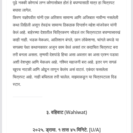
पुढे नक्की कोणाचं लग्न कोणासोबत होतं हे बघण्यासाठी मात्र हा चित्रपट
बघावा लागेल.
किरण यज्ञोपवीत यांनी एक अतिशय सामान्य आणि अजिबात नावीन्य नसलेली
कथा लिहिली असून तेवढंच सामान्य ठिकठाक दिग्दर्शन महेश मांजरेकर यांनी
केलं आहे. बाहेरच्या देशातील चित्रिकरण सोडलं तर चित्रपटात बघण्यासारखं
काही नाही. भडक मेकअप, आलिशान बंगले, छान लोकेशन्स, चांगले कपडे या
सगळ्या पेक्षा कथानकावर अजून काम केलं असतं तर कदाचित चित्रपट बरा
तरी बनला असता. मृण्मयी देशपांडे हिचा असा अवतार का असा प्रश्न पडावा
अशी वेशभूषा आणि मेकअप आहे. गश्मिर महाजनी बरा आहे. इतर पण सगळं
खूपच नाटकी आणि ओढून ताणून केलंय असं वाटतं. एकंदर फसलेला
चित्रपट आहे. नाही बघितला तरी चालेल. माझ्याकडून या चित्रपटाला दिड
स्टार.
३. वहिवाट (Wahiwat)
२०२५.
ड्रामा. १ तास ४५ मिनिटे. [U/A]