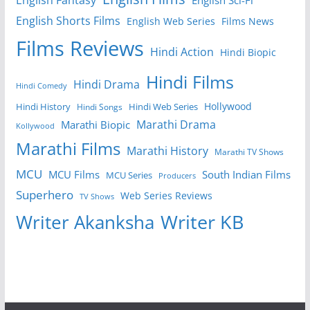
English Sci-Fi
English Shorts Films
English Web Series
Films News
Films Reviews
Hindi Action
Hindi Biopic
Hindi Films
Hindi Drama
Hindi Comedy
Hollywood
Hindi History
Hindi Web Series
Hindi Songs
Marathi Drama
Marathi Biopic
Kollywood
Marathi Films
Marathi History
Marathi TV Shows
MCU
MCU Films
South Indian Films
MCU Series
Producers
Superhero
Web Series Reviews
TV Shows
Writer KB
Writer Akanksha