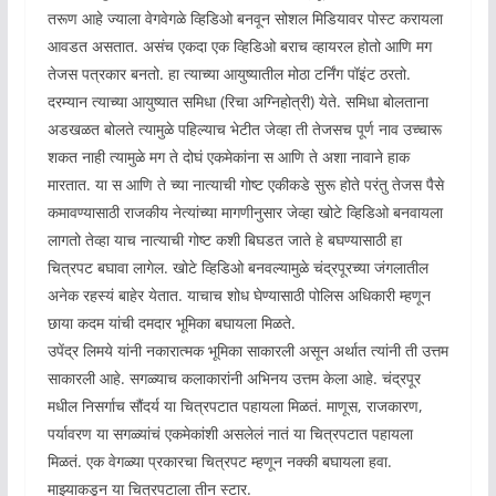
तरूण आहे ज्याला वेगवेगळे व्हिडिओ बनवून सोशल मिडियावर पोस्ट करायला
आवडत असतात. असंच एकदा एक व्हिडिओ बराच व्हायरल होतो आणि मग
तेजस पत्रकार बनतो. हा त्याच्या आयुष्यातील मोठा टर्निंग पॉइंट ठरतो.
दरम्यान त्याच्या आयुष्यात समिधा (रिचा अग्निहोत्री) येते. समिधा बोलताना
अडखळत बोलते त्यामुळे पहिल्याच भेटीत जेव्हा ती तेजसच पूर्ण नाव उच्चारू
शकत नाही त्यामुळे मग ते दोघं एकमेकांना स आणि ते अशा नावाने हाक
मारतात. या स आणि ते च्या नात्याची गोष्ट एकीकडे सुरू होते परंतु तेजस पैसे
कमावण्यासाठी राजकीय नेत्यांच्या मागणीनुसार जेव्हा खोटे व्हिडिओ बनवायला
लागतो तेव्हा याच नात्याची गोष्ट कशी बिघडत जाते हे बघण्यासाठी हा
चित्रपट बघावा लागेल. खोटे व्हिडिओ बनवल्यामुळे चंद्रपूरच्या जंगलातील
अनेक रहस्यं बाहेर येतात. याचाच शोध घेण्यासाठी पोलिस अधिकारी म्हणून
छाया कदम यांची दमदार भूमिका बघायला मिळते.
उपेंद्र लिमये यांनी नकारात्मक भूमिका साकारली असून अर्थात त्यांनी ती उत्तम
साकारली आहे. सगळ्याच कलाकारांनी अभिनय उत्तम केला आहे. चंद्रपूर
मधील निसर्गाच सौंदर्य या चित्रपटात पहायला मिळतं. माणूस, राजकारण,
पर्यावरण या सगळ्यांचं एकमेकांशी असलेलं नातं या चित्रपटात पहायला
मिळतं. एक वेगळ्या प्रकारचा चित्रपट म्हणून नक्की बघायला हवा.
माझ्याकडून या चित्रपटाला तीन स्टार.