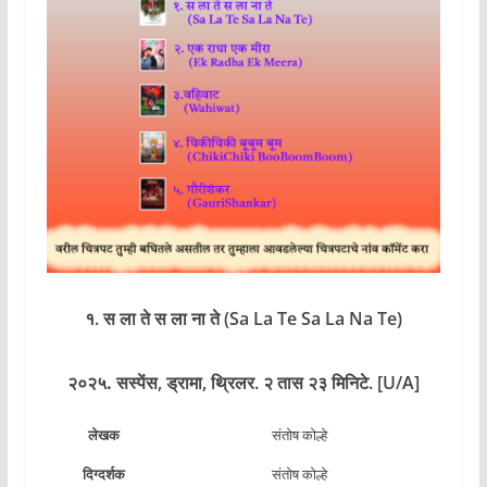
१. स ला ते स ला ना ते (Sa La Te Sa La Na Te)
२०२५.
सस्पेंस, ड्रामा, थ्रिलर. २ तास २३ मिनिटे. [U/A]
लेखक
संतोष कोल्हे
दिग्दर्शक
संतोष कोल्हे