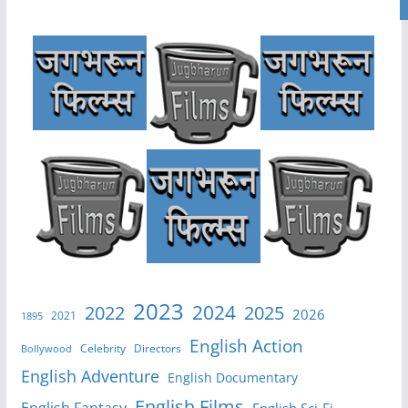
2023
2024
2022
2025
2026
2021
1895
English Action
Celebrity
Directors
Bollywood
English Adventure
English Documentary
English Films
English Fantasy