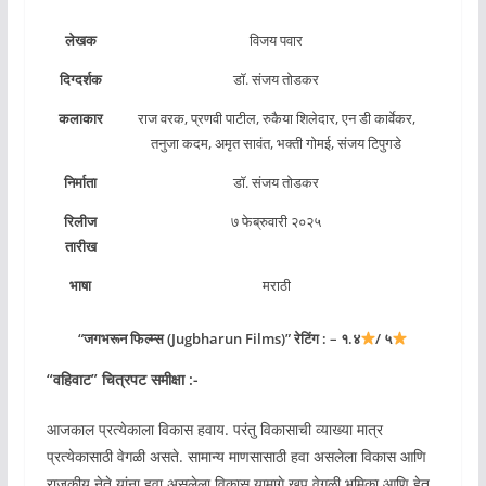
लेखक
विजय पवार
दिग्दर्शक
डॉ. संजय तोडकर
कलाकार
राज वरक, प्रणवी पाटील, रुकैया शिलेदार, एन डी कार्वेकर,
तनुजा कदम, अमृत सावंत, भक्ती गोमई, संजय टिपुगडे
निर्माता
डॉ. संजय तोडकर
रिलीज
७ फेब्रुवारी २०२५
तारीख
भाषा
मराठी
“जगभरून फिल्म्स (Jugbharun Films)” रेटिंग : – १.४
/ ५
“
वहिवाट
” चित्रपट समीक्षा :-
आजकाल प्रत्येकाला विकास हवाय. परंतु विकासाची व्याख्या मात्र
प्रत्येकासाठी वेगळी असते. सामान्य माणसासाठी हवा असलेला विकास आणि
राजकीय नेते यांना हवा असलेला विकास यामागे खूप वेगळी भूमिका आणि हेतू