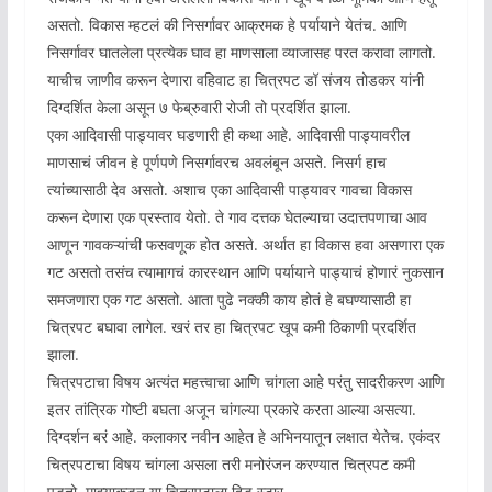
असतो. विकास म्हटलं की निसर्गावर आक्रमक हे पर्यायाने येतंच. आणि
निसर्गावर घातलेला प्रत्येक घाव हा माणसाला व्याजासह परत करावा लागतो.
याचीच जाणीव करून देणारा वहिवाट हा चित्रपट डॉ संजय तोडकर यांनी
दिग्दर्शित केला असून ७ फेब्रुवारी रोजी तो प्रदर्शित झाला.
एका आदिवासी पाड्यावर घडणारी ही कथा आहे. आदिवासी पाड्यावरील
माणसाचं जीवन हे पूर्णपणे निसर्गावरच अवलंबून असते. निसर्ग हाच
त्यांच्यासाठी देव असतो. अशाच एका आदिवासी पाड्यावर गावचा विकास
करून देणारा एक प्रस्ताव येतो. ते गाव दत्तक घेतल्याचा उदात्तपणाचा आव
आणून गावकऱ्यांची फसवणूक होत असते. अर्थात हा विकास हवा असणारा एक
गट असतो तसंच त्यामागचं कारस्थान आणि पर्यायाने पाड्याचं होणारं नुकसान
समजणारा एक गट असतो. आता पुढे नक्की काय होतं हे बघण्यासाठी हा
चित्रपट बघावा लागेल. खरं तर हा चित्रपट खूप कमी ठिकाणी प्रदर्शित
झाला.
चित्रपटाचा विषय अत्यंत महत्त्वाचा आणि चांगला आहे परंतु सादरीकरण आणि
इतर तांत्रिक गोष्टी बघता अजून चांगल्या प्रकारे करता आल्या असत्या.
दिग्दर्शन बरं आहे. कलाकार नवीन आहेत हे अभिनयातून लक्षात येतेच. एकंदर
चित्रपटाचा विषय चांगला असला तरी मनोरंजन करण्यात चित्रपट कमी
पडतो. माझ्याकडून या चित्रपटाला दिड स्टार.