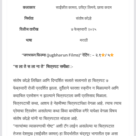
कलाकार
साईंकीत कामत, उपेंद्र लिमये, छाया कदम
निर्माता
संतोष कोल्हे
रिलीज तारीख
७ फेब्रुवारी २०२५
भाषा
मराठी
“जगभरून फिल्म्स (Jugbharun Films)” रेटिंग : – २.९
/ ५
“
स ला ते स ला ना ते
” चित्रपट समीक्षा :-
संतोष कोल्हे लिखित आणि दिग्दर्शित सलाते सलानाते हा चित्रपट ७
फेब्रुवारी रोजी प्रदर्शित झाला. दुर्दैवाने फारशा स्क्रीन न मिळाल्याने आणि
कदाचित प्रमोशन न झाल्याने चित्रपटाला कमी प्रतिसाद मिळाला.
चित्रपटाची कथा, आशय हे नेहमीच्या चित्रपटांपेक्षा वेगळा आहे. त्याच त्याच
प्रेमाचा त्रिकोण असलेल्या कथा किंवा बायोपिक वगैरे यापेक्षा वेगळा विषय
संतोष कोल्हे यांनी या चित्रपटात मांडला आहे.
“नात्यांच्या व्याकरणाची गोष्ट” अशी टॅग लाईन असलेल्या या चित्रपटात
तेजस देशमुख (साईंकीत कामत) हा विदर्भातील चंद्रपूर भागातील एक असा