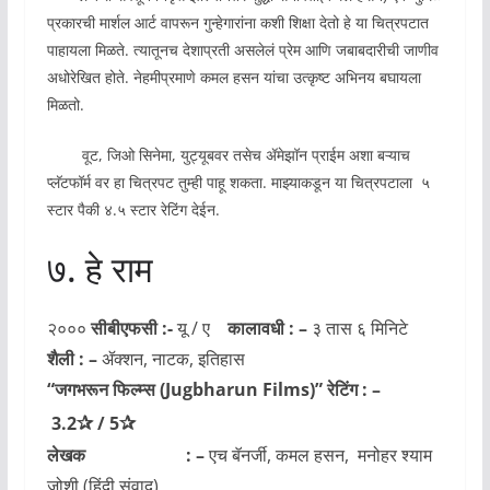
प्रकारची मार्शल आर्ट वापरून गुन्हेगारांना कशी शिक्षा देतो हे या चित्रपटात
पाहायला मिळते. त्यातूनच देशाप्रती असलेलं प्रेम आणि जबाबदारीची जाणीव
अधोरेखित होते. नेहमीप्रमाणे कमल हसन यांचा उत्कृष्ट अभिनय बघायला
मिळतो.
वूट, जिओ सिनेमा, युट्यूबवर तसेच ॲमेझॉन प्राईम‌ अशा बऱ्याच
प्लॅटफॉर्म वर हा चित्रपट तुम्ही पाहू शकता. माझ्याकडून या चित्रपटाला ५
स्टार पैकी ४.५ स्टार रेटिंग देईन.
७. हे राम
२०००
सीबीएफसी :-
यू / ए
कालावधी : –
३ तास ६ मिनिटे
शैली : –
ॲक्शन, नाटक, इतिहास
“जगभरून फिल्म्स
(Jugbharun Films)
” रेटिंग : –
✰
✰
3.2
/
5
लेखक : –
एच बॅनर्जी, कमल हसन, मनोहर श्याम
जोशी (हिंदी संवाद)