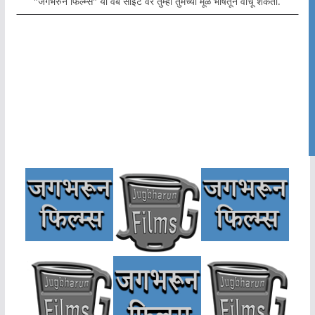
"जगभरुन फिल्म्स" या वेब साईट वर तुम्ही तुमच्या मूळ भाषेतून वाचू शकता.