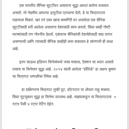
एक भारतीय सैनिक सुट्टीवर असताना सुद्धा आपलं कर्तव्य बजावत
असतो. तो नेहमीच आपल्या ड्युटीला प्राधान्य देतो, हे या चित्रपटात
पाहायला मिळतं. खर तरं एका खास कामगिरी वर असलेला एक सैनिक
सुट्टीसाठी घरी आलेला असताना देशासाठी काय करतो. किंवा काही गोष्टी
घरच्यांसाठी पण गोपनीय ठेवतो. एकंदरच सैनिकांची देशसेवेसाठी सदा तत्पर
असण्याची आणि त्यासाठी सैनिक काहीही करू शकतात हे सांगणारी ही कथा
आहे.
इतर साऊथ इंडियन सिनेमांमध्ये जसा मसाला, ऍक्शन चा थरार असतो
तसाच या सिनेमात सुद्धा आहे. २०१४ साली आलेला “हॉलिडे” हा अक्षय कुमार
चा चित्रपट थप्पकीचा रिमेक आहे.
हा दाक्षिणात्य चित्रपट तुम्ही वूट, हॉटस्टार या ॲपवर पाहू शकता.
किंवा युट्यूबवर सुद्धा हा सिनेमा उपलब्ध आहे. माझ्याकडून या चित्रपटाला ५
स्टार पैकी ४ स्टार रेटिंग देईन.