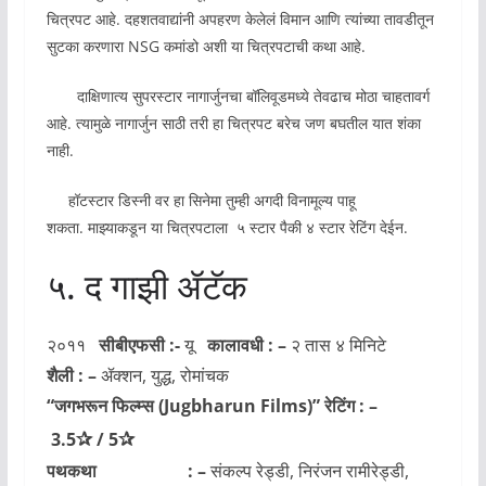
चित्रपट आहे. दहशतवाद्यांनी अपहरण केलेलं विमान आणि त्यांच्या तावडीतून
सुटका करणारा NSG कमांडो अशी या चित्रपटाची कथा आहे.
दाक्षिणात्य सुपरस्टार नागार्जुनचा बॉलिवूडमध्ये तेवढाच मोठा चाहतावर्ग
आहे. त्यामुळे नागार्जुन साठी तरी हा चित्रपट बरेच जण बघतील यात शंका
नाही.
हॉटस्टार डिस्नी वर हा सिनेमा तुम्ही अगदी विनामूल्य पाहू
शकता. माझ्याकडून या चित्रपटाला ५ स्टार पैकी ४ स्टार रेटिंग देईन.
५. द गाझी ॲटॅक
२०११
सीबीएफसी :-
यू
कालावधी : –
२ तास ४ मिनिटे
शैली : –
ॲक्शन, युद्ध, रोमांचक
“जगभरून फिल्म्स
(Jugbharun Films)
” रेटिंग : –
✰
✰
3.5
/
5
पथकथा : –
संकल्प रेड्डी, निरंजन रामीरेड्डी,