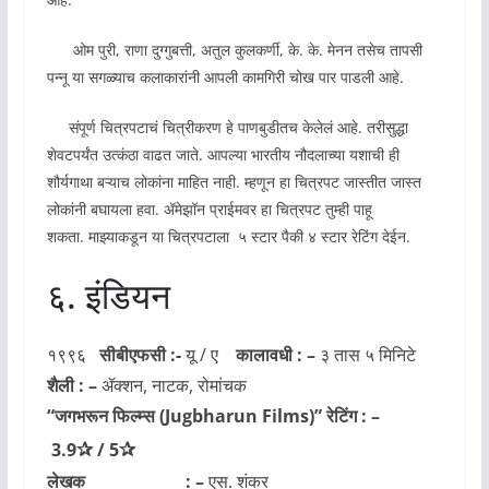
ओम पुरी, राणा दुग्गुबत्ती, अतुल कुलकर्णी, के. के. मेनन तसेच तापसी
पन्नू या सगळ्याच कलाकारांनी आपली कामगिरी चोख पार पाडली आहे.
संपूर्ण चित्रपटाचं चित्रीकरण हे पाणबुडीतच केलेलं आहे. तरीसुद्धा
शेवटपर्यंत उत्कंठा वाढत जाते. आपल्या भारतीय नौदलाच्या यशाची ही
शौर्यगाथा बऱ्याच लोकांना माहित नाही. म्हणून हा चित्रपट जास्तीत जास्त
लोकांनी बघायला हवा. ॲमेझॉन प्राईमवर हा चित्रपट तुम्ही पाहू
शकता. माझ्याकडून या चित्रपटाला ५ स्टार पैकी ४ स्टार रेटिंग देईन.
६. इंडियन
१९९६
सीबीएफसी :-
यू / ए
कालावधी : –
३ तास ५ मिनिटे
शैली : –
ॲक्शन, नाटक, रोमांचक
“जगभरून फिल्म्स
(Jugbharun Films)
” रेटिंग : –
✰
✰
3.9
/
5
लेखक : –
एस. शंकर