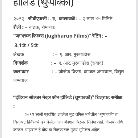
हॉलिडे (थुप्पाक्की)
२०१२
सीबीएफसी :-
यू
कालावधी : –
२ तास ४५ मिनिटे
शैली : –
नाटक, रोमांचक
“जगभरून फिल्म्स
(Jugbharun Films)
” रेटिंग : –
✰
✰
3.1
/
5
लेखक : –
ए. आर. मुरुगाडोस
दिग्दर्शक : –
ए. आर. मुरुगाडोस (संवाद)
कलाकार : –
जोसेफ विजय, काजल अगरवाल, विद्युत
जम्मवाल
“इंडियन सोल्जर नेव्हर ऑन हॉलिडे (थुप्पाक्की)” चित्रपट समीक्षा
:
२०१२ साली प्रदर्शित झालेला मुळ तमिळ भाषेतील “थुप्पाक्की” हा
चित्रपट हिंदीमध्ये डब केलेला एक ॲक्शन थ्रिलर सिनेमा आहे. विजय आणि
काजल अग्रवाल हे दोघं या चित्रपटात मुख्य भूमिकेत आहेत.