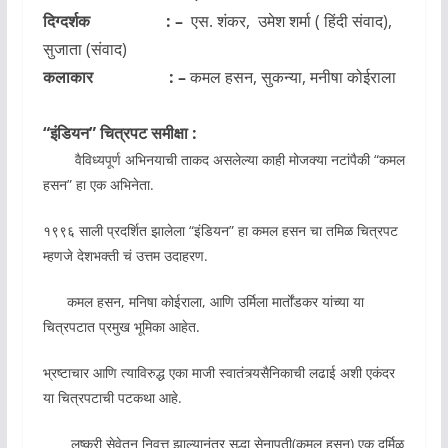
दिग्दर्शक : –
एस. शंकर, उमेश शर्मा ( हिंदी संवाद),
सुजाता (संवाद)
कलाकार : –
कमल हसन, सुकन्या, मनीषा कोईराला
“इंडियन” चित्रपट समीक्षा :
वैविध्यपूर्ण अभिनयाची ताकद असलेल्या काही मोजक्या नटांपैकी “कमल
हसन” हा एक अभिनेता.
१९९६ साली प्रदर्शित झालेला “इंडियन” हा कमल हसन चा तमिळ चित्रपट
म्हणजे देशभक्ती चं उत्तम उदाहरण.
कमल हसन, मनिषा कोईराला, आणि उर्मिला मार्तोंडकर यांच्या या
चित्रपटात प्रमुख भूमिका आहेत.
भ्रष्टाचार आणि त्याविरुद्ध एका माजी स्वातंत्र्यसैनिकाची लढाई अशी एकंदर
या चित्रपटाची पटकथा आहे.
लष्करी सेवेतून निवृत्त झाल्यानंतर सुद्धा सेनापती(कमल हसन) एक दुर्मिळ