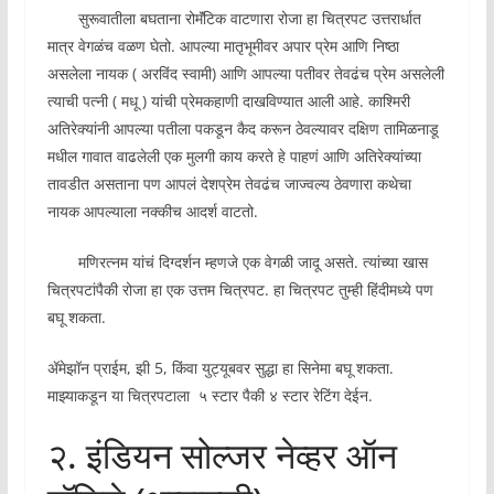
सुरूवातीला बघताना रोमॅंटिक वाटणारा रोजा हा चित्रपट उत्तरार्धात
मात्र वेगळंच वळण घेतो. आपल्या मातृभूमीवर अपार प्रेम आणि निष्ठा
असलेला नायक ( अरविंद स्वामी) आणि आपल्या पतीवर तेवढंच प्रेम असलेली
त्याची पत्नी ( मधू ) यांची प्रेमकहाणी दाखविण्यात आली आहे. काश्मिरी
अतिरेक्यांनी आपल्या पतीला पकडून कैद करून ठेवल्यावर दक्षिण तामिळनाडू
मधील गावात वाढलेली एक मुलगी काय करते हे पाहणं आणि अतिरेक्यांच्या
तावडीत असताना पण आपलं देशप्रेम तेवढंच जाज्वल्य ठेवणारा कथेचा
नायक आपल्याला नक्कीच आदर्श वाटतो.
मणिरत्नम यांचं दिग्दर्शन म्हणजे एक वेगळी जादू असते. त्यांच्या खास
चित्रपटांपैकी रोजा हा एक उत्तम चित्रपट. हा चित्रपट तुम्ही हिंदीमध्ये पण
बघू शकता.
ॲमेझॉन प्राईम, झी 5, किंवा युट्यूबवर सुद्धा हा सिनेमा बघू शकता.
माझ्याकडून या चित्रपटाला ५ स्टार पैकी ४ स्टार रेटिंग देईन.
२. इंडियन सोल्जर नेव्हर ऑन