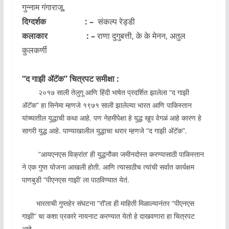
गुन्नाम गंगाराजू,
दिग्दर्शक : –
संकल्प रेड्डी
कलाकार : –
राणा दुगुबत्ती, के के मेनन, अतुल
कुलकर्णी
“द गाझी ॲटॅक” चित्रपट समीक्षा :
२०१७ साली तेलुगू आणि हिंदी भाषेत प्रदर्शित झालेला “द गाझी
ॲटॅक” हा सिनेमा म्हणजे १९७१ साली झालेल्या भारत आणि पाकिस्तान
यांच्यातील युद्धाची कथा आहे. पण नेहमीपेक्षा हे युद्ध खूप वेगळं आहे कारण हे
सागरी युद्ध आहे. पाण्याखालील युद्धाचा थरार म्हणजे “द गाझी ॲटॅक”.
“आयएनएस विक्रांत’ ही युद्धनौका जमीनदोस्त करण्यासाठी पाकिस्तान
ने एक गुप्त योजना आखली होती. आणि त्यासाठीच त्यांची सर्वात कार्यक्षम
पाणबुडी “पीएनएस गाझी’ ला पाठविण्यात येतं.
भारताची गुप्तहेर संघटना “रॉ’ला ही माहिती मिळाल्यानंतर “पीएनएस
गाझी” चा कशा प्रकारे नायनाट करण्यात येतो हे दाखवणारा हा चित्रपट
आहे.