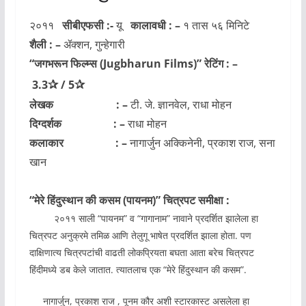
२०११
सीबीएफसी :-
यू
कालावधी : –
१ तास ५६ मिनिटे
शैली : –
ॲक्शन, गुन्हेगारी
“जगभरून फिल्म्स
(Jugbharun Films)
” रेटिंग : –
✰
✰
3.3
/
5
लेखक : –
टी. जे. ज्ञानवेल, राधा मोहन
दिग्दर्शक : –
राधा मोहन
कलाकार : –
नागार्जुन अक्किनेनी, प्रकाश राज, सना
खान
“मेरे हिंदुस्थान की कसम (पायनम)” चित्रपट समीक्षा :
२०११ साली “पायनम” व “गागानाम” नावाने प्रदर्शित झालेला हा
चित्रपट अनुक्रमे तमिळ आणि तेलुगू भाषेत प्रदर्शित झाला होता. पण
दाक्षिणात्य चित्रपटांची वाढती लोकप्रियता बघता आता बरेच चित्रपट
हिंदीमध्ये डब केले जातात. त्यातलाच एक “मेरे हिंदुस्थान की कसम”.
नागार्जुन, प्रकाश राज , पूनम कौर अशी स्टारकास्ट असलेला हा