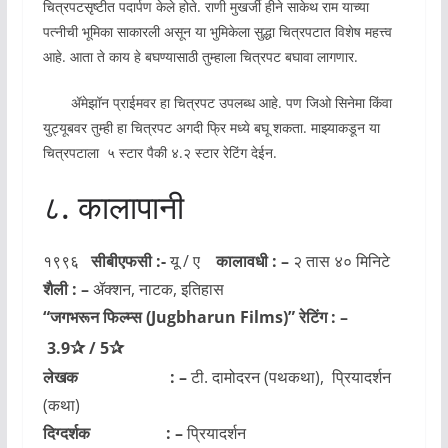
चित्रपटसृष्टीत पदार्पण केले होते. राणी मुखर्जी हीने साकेथ राम याच्या
पत्नीची भूमिका साकारली असून या भुमिकेला सुद्धा चित्रपटात विशेष महत्त्व
आहे. आता ते काय हे बघण्यासाठी तुम्हाला चित्रपट बघावा लागणार.
ॲमेझॉन प्राईमवर हा चित्रपट उपलब्ध आहे. पण जिओ सिनेमा किंवा
युट्यूबवर तुम्ही हा चित्रपट अगदी फ्रि मध्ये बघू शकता. माझ्याकडून या
चित्रपटाला ५ स्टार पैकी ४.२ स्टार रेटिंग देईन.
८. कालापानी
१९९६
सीबीएफसी :-
यू / ए
कालावधी : –
२ तास ४० मिनिटे
शैली : –
ॲक्शन, नाटक, इतिहास
“जगभरून फिल्म्स
(Jugbharun Films)
” रेटिंग : –
✰
✰
3.9
/
5
लेखक : –
टी. दामोदरन (पथकथा), प्रियादर्शन
(कथा)
दिग्दर्शक : –
प्रियादर्शन