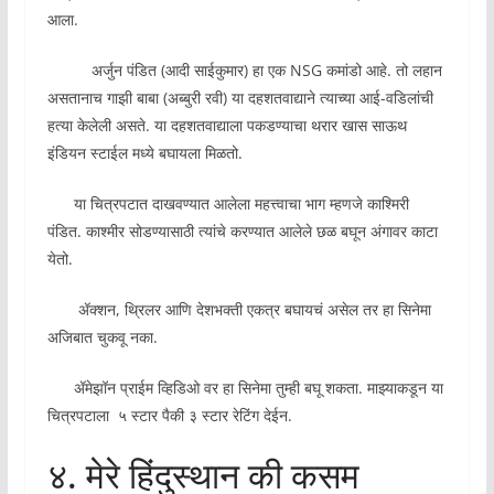
आला.
अर्जुन पंडित (आदी साईकुमार) हा एक NSG कमांडो आहे. तो लहान
असतानाच गाझी बाबा (अब्बुरी रवी) या दहशतवाद्याने त्याच्या आई-वडिलांची
हत्या केलेली असते. या दहशतवाद्याला पकडण्याचा थरार खास साऊथ
इंडियन स्टाईल मध्ये बघायला मिळतो.
या चित्रपटात दाखवण्यात आलेला महत्त्वाचा भाग म्हणजे काश्मिरी
पंडित. काश्मीर सोडण्यासाठी त्यांचे करण्यात आलेले छळ बघून अंगावर काटा
येतो.
ॲक्शन, थ्रिलर आणि देशभक्ती एकत्र बघायचं असेल तर हा सिनेमा
अजिबात चुकवू नका.
ॲमेझॉन प्राईम व्हिडिओ वर हा सिनेमा तुम्ही बघू शकता. माझ्याकडून या
चित्रपटाला ५ स्टार पैकी ३ स्टार रेटिंग देईन.
४. मेरे हिंदुस्थान की कसम