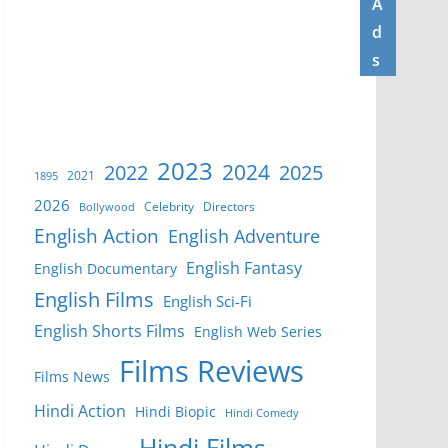
A
d
s
2023
2024
2022
2025
2021
1895
2026
Celebrity
Directors
Bollywood
English Action
English Adventure
English Fantasy
English Documentary
English Films
English Sci-Fi
English Shorts Films
English Web Series
Films Reviews
Films News
Hindi Action
Hindi Biopic
Hindi Comedy
Hindi Films