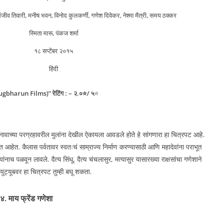
संजीव तिवारी, मनीष भवन, विनोद कुलकर्णी, गणेश दिवेकर, नेश्मा मैत्री, समय ठक्कर
स्मिता मारू, पंकज शर्मा
१८ सप्टेंबर २०१५
हिंदी
Jugbharun Films)” रेटिंग : – २.०⭐/ ५
⭐
ा नावाच्या परग्रहावरील मुलांना देखील ऐकायला आवडले होते हे सांगणारा हा चित्रपट आहे.
हेत. कैलास पर्वतावर स्वतःचं साम्राज्य निर्माण करण्यासाठी आणि महादेवांना पराभूत
ांनाच पळवून लावले. दैत्य सिंधू, दैत्य चंचलासुर, मत्यासुर यासारख्या राक्षसांचा गणेशाने
ट्यूबवर हा चित्रपट तुम्ही बघू शकता.
४. माय फ्रेंड गणेशा