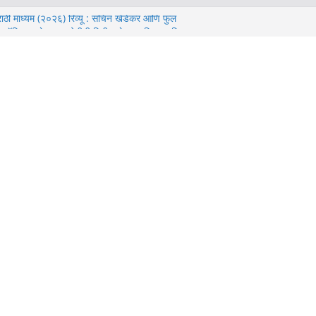
 मराठी माध्यम (२०२६) रिव्यू : सचिन खेडेकर आणि फुल
बॉक्स ऑफिस कलेक्शन, ओटीटी रिलीज डेट, म्युजिक आणि
 डे’ (२०२६) समीक्षा – ‘नो वे होम’ नंतरचा टॉम हॉलंडचा
ित्रपट
्यू: बॉक्स ऑफिस कलेक्शन, ख्रिस्तोफर नोलन यांचे
भिनय यांचा सखोल आढावा.
यू: कलाकार, कथा, दिग्दर्शन, संगीत बद्दल संपूर्ण माहिती.
िजय वर्मा वर लावलेला “मटका” लागला की फसला.? जाणून घ्या
 घेऊन जाणारी “मटका किंग” वेबसिरीज कशी आहे.?