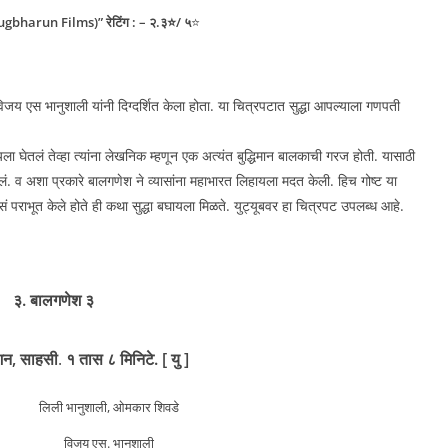
Jugbharun Films)” रेटिंग : – २.३⭐/ ५
⭐
 एस भानुशाली यांनी दिग्दर्शित केला होता. या चित्रपटात सुद्धा आपल्याला गणपती
हायला घेतलं तेव्हा त्यांना लेखनिक म्हणून एक अत्यंत बुद्धिमान बालकाची गरज होती. यासाठी
चवलं. व अशा प्रकारे बालगणेश ने व्यासांना महाभारत लिहायला मदत केली. हिच गोष्ट या
ं पराभूत केले होते ही कथा सुद्धा बघायला मिळते. युट्यूबवर हा चित्रपट उपलब्ध आहे.
३. बालगणेश ३
शन, साहसी
.
१ तास ८ मिनिटे.
[ यु ]
लिली भानुशाली, ओमकार शिवडे
विजय एस. भानुशाली