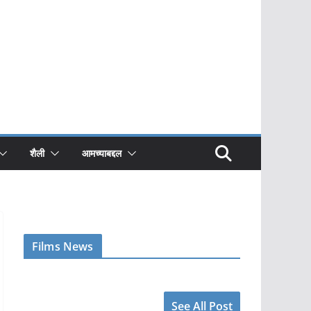
शैली
आमच्याबद्दल
Films News
See All Post