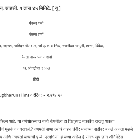
न, साहसी
.
१ तास ४५ मिनिटे.
[ यु ]
पंकज शर्मा
पंकज शर्मा
 नम्रता, जीतेद्र जैसवाल, जी प्रकाश सिंघ, रजनीका गांगुली, तारण, विवेक,
स्मिता मारू, पंकज शर्मा
२६ ऑक्टोबर २००७
हिंदी
Jugbharun Films)” रेटिंग : – २.२⭐/ ५
⭐
फिल्म आहे. या गणेशोत्सवात बच्चे कंपनीला हा चित्रपट नक्कीच दाखवू शकता.
ं मुंडकं का बसवलं.? गणपती बाप्पा त्यांचं वाहन उंदीर मामांच्या पाठीवर बसले असता पडले
िकेय आणि गणपती बाप्पांची पृथ्वी प्रदक्षिणा हि कथा असेल हे सगळं खूप छान ॲनिमेटेड