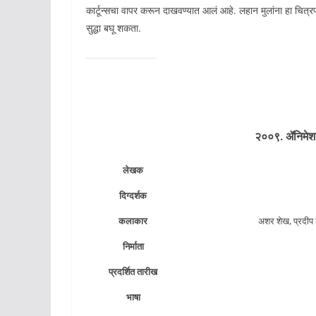
कार्टून्सचा वापर करून दाखवण्यात आलं आहे. लहान मुलांना हा चित्रप
सुद्धा बघू शकता.
२००९. ॲनिमेश
लेखक
दिग्दर्शक
कलाकार
अशर शेख, प्रदीप श
निर्माता
प्रदर्शित तारीख
भाषा