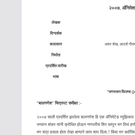
२००७. ॲनिमेश
लेखक
दिग्दर्शक
कलाकार
अशर शेख, आदर्श गौतम,
निर्माता
प्रदर्शित तारीख
भाषा
“जगभरून फिल्म्स (
“
बालगणेश
” चित्रपट समीक्षा :-
२००७ साली प्रदर्शित झालेला बालगणेश हि एक ॲनिमेटेड म्युझिकल 
भगवान शंकर यांनी क्रोधित होऊन गणपतीचं शिर कापून मग तिथं हत्तीच
मग चंद्र हसला होता तेव्हा बाप्पाने काय शाप दिला.? किंवा मग कार्त