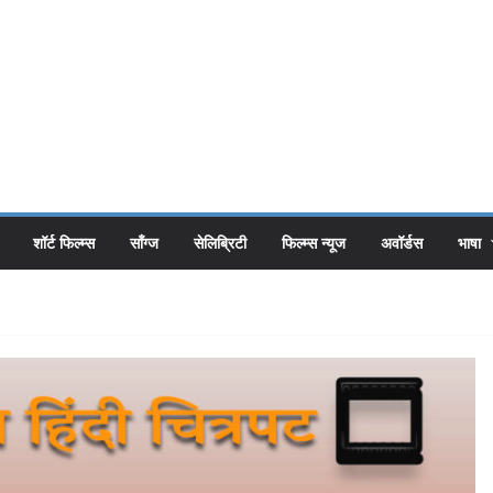
शॉर्ट फिल्म्स
सॉंग्ज
सेलिब्रिटी
फिल्म्स न्यूज
अवॉर्डस
भाषा