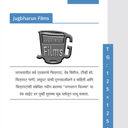
Jugbharun Films
T
G
:
जगभरातील सर्व प्रकारचे चित्रपट, वेब सिरीज, टीव्ही शो,
1
चित्रपट गाणी, लघुपट यांची पुनरावलोकने व माहिती आणि
2
चित्रपटांशी संबंधित नवीन बातम्या "जगभरुन फिल्म्स" या
5
वेब साईट वर तुम्ही तुमच्या मूळ भाषेतून वाचू शकता.
×
1
2
5