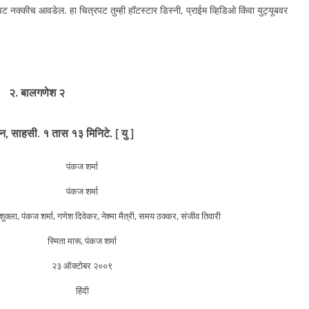
ट नक्कीच आवडेल. हा चित्रपट तुम्ही हॉटस्टार डिस्नी, प्राईम व्हिडिओ किंवा युट्यूबवर
२. बालगणेश २
न, साहसी
.
१ तास १३ मिनिटे.
[ यु ]
पंकज शर्मा
पंकज शर्मा
ुक्ला, पंकज शर्मा, गणेश दिवेकर, नेश्मा मैत्री, समय ठक्कर, संजीव तिवारी
स्मिता मारू, पंकज शर्मा
२३ ऑक्टोबर २००९
हिंदी