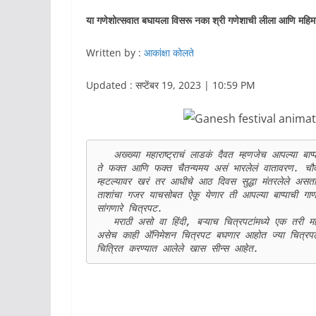
या गणेशोत्सवात बघायला विसरू नका श्री गणेशाची लीला आणि महिमा 
Written by :
आकांक्षा कोलते
Updated : सप्टेंबर 19, 2023 | 10:59 PM
   अख्ख्या महाराष्ट्राचं लाडकं दैवत म्हणजेच आपल्या बाप्पाच्या आगमनासाठी आता अवघे दोन दिवस उरले आहेत. आता अनुभवता येणार 
ते फक्त आणि फक्त चैतन्यमय असं भारलेलं वातावरण. चौदा
म्हटल्यावर खरं तर आधीचे आठ दिवस सुद्धा मंतरलेले असता
ताशांचा गजर याचसोबत ऐकू येणार ती आपल्या बाप्पाची गाणी 
सांगणारे चित्रपट.    

   मराठी असो वा हिंदी, बऱ्याच चित्रपटांमध्ये एक तरी महत्त्वाचा सीन किंवा गाणं हे खास बाप्पावर चित्रित केलेलं असतं. आज आपण 
असेच काही ॲनिमेशन चित्रपट बघणार आहोत ज्या चित्रपटांमध
चित्रित करण्यात आलेले खास सीन्स आहेत. 