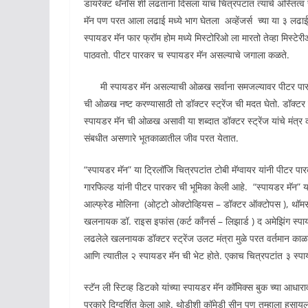
डायरेक्ट थॅनॉस शी लढताना दिसला याच चित्रपटांत त्याचे अस्तित्व संप
मॅन पण परत आला लढाई मध्ये भाग घेतला अव्हेंजर्स च्या या ३ लढाई 
स्पायडर मॅन फार फ्रॉम होम मध्ये मिस्टोरिओ ला मारतो तेव्हा मिस्
पाठवतो. पीटर पारकर च स्पायडर मॅन असल्याचे जगाला कळते.
मी स्पायडर मॅन असल्याची ओळख सर्वाना समजल्यावर पीटर पारकर
ची ओळख नष्ट करण्यासाठी तो डॉक्टर स्ट्रेंज ची मदत घेतो. डॉक्ट
स्पायडर मॅन ची ओळख असावी या शब्दात डॉक्टर स्ट्रेंज यांचे मंत्र क
संबधीत असणारे भूतकाळातील जीव परत येतात.
“स्पायडर मॅन” या ट्रिलॉजि चित्रपटांत टोबी मॅग्वायर यांनी पीटर पा
गारफिल्ड यांनी पीटर पारकर ची भूमिका केली आहे. “स्पायडर मॅन” 
आल्फ्रेड मोलिना (ओट्टो ओक्टोव्हियस – डॉक्टर ऑक्टोपस ), थॉमस ह
खलनायक डॉ. राइस इफांस (कर्ट काँनर्स – लिझार्ड ) द अमेझिंग स्प
लढलेले खलनायक डॉक्टर स्ट्रेंज उलट मंत्रा मुळे परत वर्तमान क
आणि त्यातील २ स्पायडर मॅन ची भेट होते. एकाच चित्रपटांत ३ स्
स्टॅन ली स्टिव्ह डिटको यांच्या स्पायडर मॅन कॉमिक्स बुक च्या आधारा
प्रकारे दिग्दर्शित केला आहे. थोडीशी कॉमेडी सीन पण तुम्हाला हसायला 