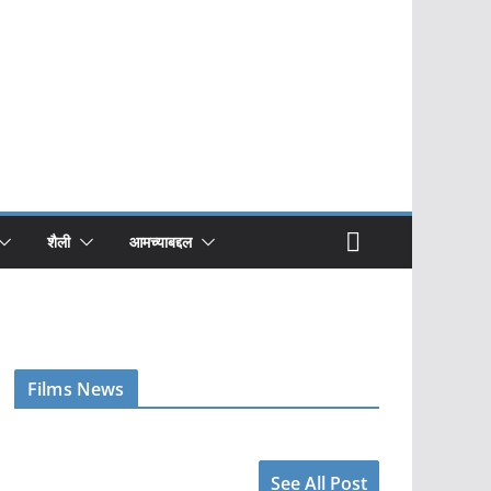
शैली
आमच्याबद्दल
Films News
See All Post