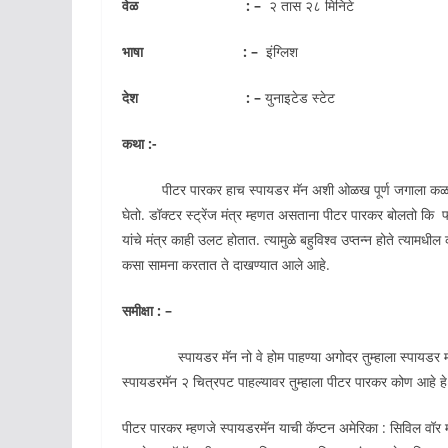
वेळ : –
२ तास २८ मिनिटे
भाषा : –
इंग्लिश
देश : –
युनाइटेड स्टेट
कथा :-
पीटर पारकर हाच स्पायडर मॅन अशी ओळख पूर्ण जगाला कळते. स्
घेतो. डॉक्टर स्ट्रेंज मंत्र म्हणत असताना पीटर पारकर बोलतो कि
यांचे मंत्र काही उलट होतात. त्यामुळे बहुविश्व उप्तन्न होते त्याम
कसा सामना करतात ते दाखण्यात आले आहे.
समीक्षा : –
स्पायडर मॅन नो वे होम पाहण्या अगोदर तुम्हाला स्पायड
स्पायडरमॅन २ चित्रपट पाहल्यावर तुम्हाला पीटर पारकर कोण आहे 
पीटर पारकर म्हणजे स्पायडरमॅन याची कॅप्टन अमेरिका : सिविल वॉर मध्य