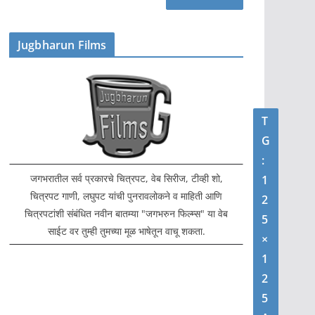
Jugbharun Films
T
G
:
जगभरातील सर्व प्रकारचे चित्रपट, वेब सिरीज, टीव्ही शो,
1
चित्रपट गाणी, लघुपट यांची पुनरावलोकने व माहिती आणि
2
चित्रपटांशी संबंधित नवीन बातम्या "जगभरुन फिल्म्स" या वेब
5
साईट वर तुम्ही तुमच्या मूळ भाषेतून वाचू शकता.
×
1
2
5