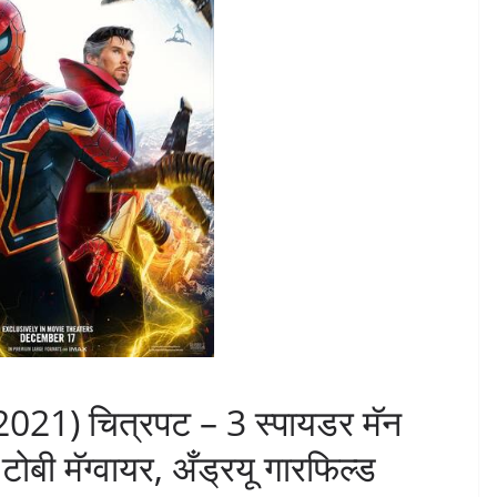
 (2021) चित्रपट – 3 स्पायडर मॅन
ोबी मॅग्वायर, अँड्रयू गारफिल्ड