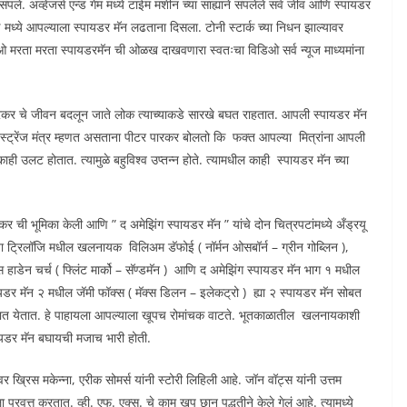
ले. अव्हेंजर्स एन्ड गेम मध्ये टाईम मशीन च्या साह्याने संपलेले सर्व जीव आणि स्पायडर
मध्ये आपल्याला स्पायडर मॅन लढताना दिसला. टोनी स्टार्क च्या निधन झाल्यावर
टेरीओ मरता मरता स्पायडरमॅन ची ओळख दाखवणारा स्वतःचा विडिओ सर्व न्यूज माध्यमांना
 चे जीवन बदलून जाते लोक त्याच्याकडे सारखे बघत राहतात. आपली स्पायडर मॅन
र स्ट्रेंज मंत्र म्हणत असताना पीटर पारकर बोलतो कि फक्त आपल्या मित्रांना आपली
ाही उलट होतात. त्यामुळे बहुविश्व उप्तन्न होते. त्यामधील काही स्पायडर मॅन च्या
रकर ची भूमिका केली आणि ” द अमेझिंग स्पायडर मॅन ” यांचे दोन चित्रपटांमध्ये अँड्रयू
या ट्रिलॉजि मधील खलनायक विलिअम डॅफोई ( नॉर्मन ओसबॉर्न – ग्रीन गोब्लिन ),
ाडेन चर्च ( फ्लिंट मार्को – सॅण्डमॅन ) आणि द अमेझिंग स्पायडर मॅन भाग १ मधील
ायडर मॅन २ मधील जॅमी फॉक्स ( मॅक्स डिलन – इलेकट्रो ) ह्या २ स्पायडर मॅन सोबत
ाळात येतात. हे पाहायला आपल्याला खूपच रोमांचक वाटते. भूतकाळातील खलनायकाशी
पायडर मॅन बघायची मजाच भारी होती.
वर ख्रिस मकेन्ना, एरीक सोमर्स यांनी स्टोरी लिहिली आहे. जॉन वॉट्स यांनी उत्तम
प्रवत्त करतात. व्ही. एफ. एक्स. चे काम खूप छान पद्धतीने केले गेलं आहे. त्यामध्ये