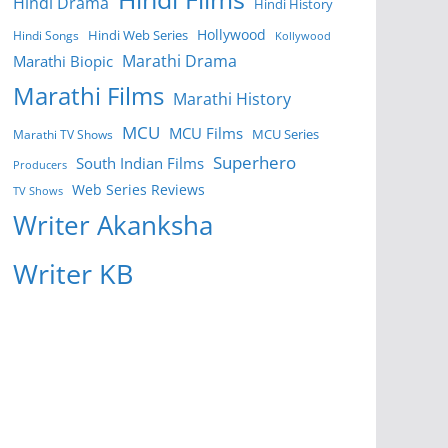
Hindi Drama
Hindi History
Hollywood
Hindi Web Series
Hindi Songs
Kollywood
Marathi Drama
Marathi Biopic
Marathi Films
Marathi History
MCU
MCU Films
MCU Series
Marathi TV Shows
Superhero
South Indian Films
Producers
Web Series Reviews
TV Shows
Writer Akanksha
Writer KB