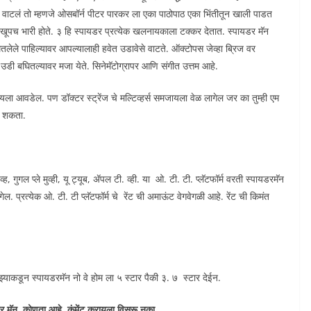
ी वाटलं तो म्हणजे ओसबॉर्न पीटर पारकर ला एका पाठोपाठ एका भिंतीतून खाली पाडत
य खूपच भारी होते. ३ हि स्पायडर प्रत्येक खलनायकाला टक्कर देतात. स्पायडर मॅन
तलेले पाहिल्यावर आपल्यालाही हवेत उडावेसे वाटते. ऑक्टोपस जेव्हा ब्रिज वर
उडी बघितल्यावर मजा येते. सिनेमॅटोग्रापर आणि संगीत उत्तम आहे.
ला आवडेल. पण डॉक्टर स्ट्रेंज चे मल्टिव्हर्स समजायला वेळ लागेल जर का तुम्ही एम
ेऊ शकता.
गुगल प्ले मुव्ही, यू ट्यूब, ॲपल टी. व्ही. या ओ. टी. टी. प्लॅटफॉर्म वरती स्पायडरमॅन
गेल. प्रत्येक ओ. टी. टी प्लॅटफॉर्म चे रेंट ची अमाऊंट वेगवेगळी आहे. रेंट ची किमंत
 माझ्याकडून स्पायडरमॅन नो वे होम ला ५ स्टार पैकी ३. ७ स्टार देईन.
यडर मॅन कोणता आहे कंमेंट करायला विसरू नका.