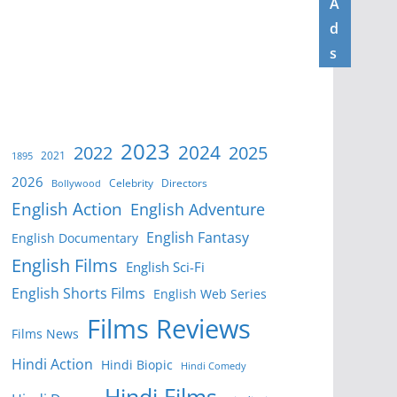
A
d
s
2023
2024
2022
2025
2021
1895
2026
Celebrity
Directors
Bollywood
English Action
English Adventure
English Fantasy
English Documentary
English Films
English Sci-Fi
English Shorts Films
English Web Series
Films Reviews
Films News
Hindi Action
Hindi Biopic
Hindi Comedy
Hindi Films