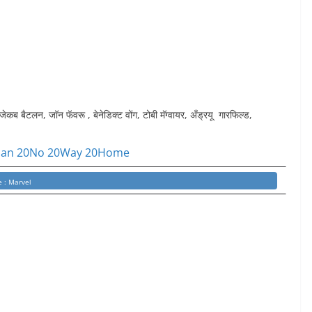
, जेकब बैटलन, जॉन फॅवरू , बेनेडिक्ट वोंग, टोबी मॅग्वायर, अँड्रयू गारफिल्ड,
e : Marvel