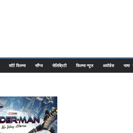
शॉर्ट फिल्म्स
सॉंग्ज
सेलिब्रिटी
फिल्म्स न्यूज
अवॉर्डस
भाषा