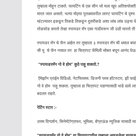
तुम्हाला मोहून टाकते. फायटिंग चे एक सीन जो मला खूप अतिशयोक्त
मारत जात असतो. भल्या मोठ्या पुतळ्यावरील लास्ट फायटिंग चे दृश्
म्हंटल्यावर इकडून तिकडे तिकडून दुसरीकडे अशा लांब लांब उड्या घे
तोडफोड करतो तेव्हा स्पायडर मॅन एका गाडीवरून जी उडी मारतो ती 
स्पायडर मॅन चे फॅन आहेत तर तुम्हाला ३ स्पायडर मॅन ची धमाल बघाय
सी यू चे फॅन नसाल तर हा चित्रपट फॅमिली सोबत बघून आनंद घ
“स्पायडरमॅन नो वे होम” कुठे पाहू शकतो.?
ऍमेझॉन प्राईम विडिओ, नेटफ्लिक्स. डिजनी प्लस हॉटस्टार, झी फाईव्ह, 
नो वे होम पाहू शकता. तुम्हाला हा चित्रपट पाहण्यासाठी भाडे द्यावे ला
बदलत राहते.
रेटिंग स्टार :-
उत्तम दिग्दर्शन, सिनेमॅटोग्राफर, भूमिका, बॅग्राऊंड म्युजिक यासाठी
“स्पायडरमॅन नो वे होम” या चित्रपटातील तुम्हाला आवडलेला स्पा