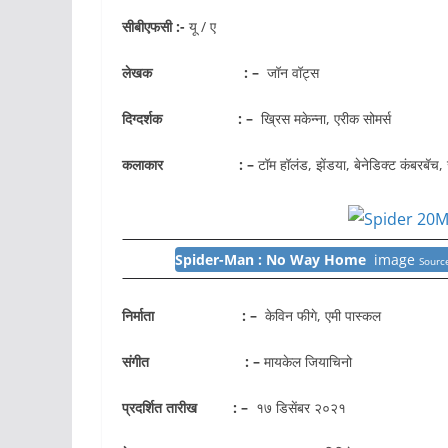
सीबीएफसी :-
यू / ए
लेखक : –
जॉन वॉट्स
दिग्दर्शक : –
ख्रिस मकेन्ना, एरीक सोमर्स
कलाकार : –
टॉम हॉलंड, झेंडया, बेनेडिक्ट कंबरबॅच
Spider-Man : No Way Home
image
Sourc
निर्माता : –
केविन फीगे, एमी पास्कल
संगीत : –
मायकेल जियाचिनो
प्रदर्शित तारीख : –
१७ डिसेंबर २०२१