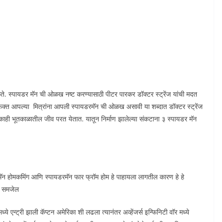
पायडर मॅन ची ओळख नष्ट करण्यासाठी पीटर पारकर डॉक्टर स्ट्रेंज यांची मदत
 फक्त आपल्या मित्रांना आपली स्पायडरमॅन ची ओळख असावी या शब्दात डॉक्टर स्ट्रेंज
धील काही भूतकाळातील जीव परत येतात. यातून निर्माण झालेल्या संकटाना ३ स्पायडर मॅन
र मॅन होमकमिंग आणि स्पायडरमॅन फार फ्रॉम होम हे पाहायला लागतील कारण हे हे
हे समजेल
े एन्ट्री झाली कॅप्टन अमेरिका शी लढला त्यानंतर अव्हेंजर्स इन्फिनिटी वॉर मध्ये