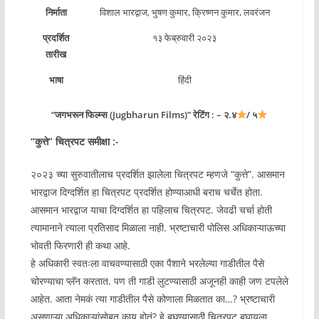
निर्माता
विशाल भारद्वाज, भुषण कुमार, क्रिष्णन कुमार, लवरंजन
प्रदर्शित
१३ फेब्रुवारी २०२३
तारीख
भाषा
हिंदी
“जगभरून फिल्म्स (Jugbharun Films)” रेटिंग : – २.४
/ ५
“
कुत्ते
” चित्रपट समीक्षा :-
२०२३ च्या सुरुवातीलाच प्रदर्शित झालेला चित्रपट म्हणजे “कुत्ते”. आसमान
भारद्वाज दिग्दर्शित हा चित्रपट प्रदर्शित होण्याआधी बराच चर्चेत होता.
आसमान भारद्वाज याचा दिग्दर्शित हा पहिलाच चित्रपट. जेवढी चर्चा होती
त्यामानाने त्याला प्रतिसाद मिळाला नाही. भ्रष्टाचारी पोलिस अधिकाऱ्याऊच्या
भोवती फिरणारी ही कथा आहे.
हे अधिकारी स्वतःला वाचवण्यासाठी एका पैशाने भरलेल्या गाडीतील पैसे
चोरण्याचा प्लॅन करतात. पण ती गाडी लुटण्यासाठी अजूनही काही जण टपलेले
आहेत. आता नेमकं त्या गाडीतील पैसे कोणाला मिळतात का…? भ्रष्टाचारी
असणाऱ्या अधिकाऱ्यांसोबत काय होतं? हे बघण्यासाठी चित्रपट बघायला