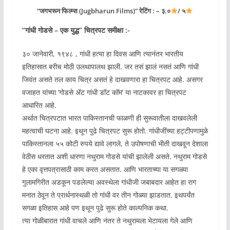
“जगभरून फिल्म्स (Jugbharun Films)” रेटिंग : – ३.०
/ ५
“
गांधी गोडसे – एक युद्ध
” चित्रपट समीक्षा :-
३० जानेवारी, १९४८ , गांधी हत्या हा दिवस आणि त्यानंतर भारतीय
इतिहासात बरीच मोठी उलथापालथ झाली. जर तसं झालं नसतं आणि गांधी
जिवंत असते तल काय चित्र असतं हे दाखवणारा हा चित्रपट आहे. असगर
वजाहत यांच्या ‘गोडसे ॲट गांधी डॉट कॉम’ या नाटकावर हा चित्रपट
आधारित आहे.
अर्थात चित्रपटात भारत पाकिस्तानची फाळणी ही सुरूवातीला दाखवलेली
महत्वाची घटना आहे. इथून पुढे चित्रपट सुरू होतो. गांधीजींच्या हट्टीपणामुळे
पाकिस्तानला ५५ कोटी रुपये द्यावे लागले, ते उपोषणाची भीती दाखवून देशाला
वेठीस धरतात अशी धारणा नथुराम गोडसे यांची झालेली असते. नथुराम गोडसे
हे एका वृत्तपत्रासाठी काम करत असतात. आणि भारताच्या या सगळ्या
गुलामगिरीत अडकून पडलेल्या अवस्थेला गांधीजी जबाबदार आहेत हा राग
मनात ठेवून ते प्रार्थनास्थळी तो गांधी वर तीन गोळ्या झाडतात. इथपर्यंत
सगळा इतिहास आहे पण इथून पुढे सुरू होते काल्पनिक कथा.
त्या गोळीबारात गांधी वाचले आणि नंतर ते नथुरामला भेटायला गेले आणि