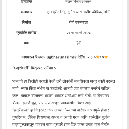
दिग्दर्शक
तेजस विजय देवस्कर
कलाकार
कुल प्रीत सिंह, सुमित व्यास, सतीश कौशिक, डॉली
निर्माता
रोनी स्क्रुवाला
प्रदर्शित तारीख
२० जानेवारी २०२३
भाषा
हिंदी
“जगभरून फिल्म्स (Jugbharun Films)” रेटिंग : – ३.०
/ ५
“
छत्रीवाली
” चित्रपट समीक्षा :-
भारताने हा कितीही प्रगती केली तरी लोकांची मानसिकता मात्र काही बदलत
नाही. सेक्स किंवा संभोग या शब्दांकडे आजही एका वेगळ्या नजरेनं पाहिलं
जातं. याबद्दल बोलताना आपला आवाज आपोआप कमी होतो. या विषयावर
बोलणं म्हणजे सुद्धा पाप असं अजून समाजातील चित्र आहे.
“छत्रीवाली” हा चित्रपट गर्भपाताच्या गोळ्यांच्या वारंवार वापरामुळे होणारे
दुष्परिणाम, लैंगिक शिक्षणाचा अभाव व त्याची गरज आणि शाळेतील मुलांना
पाठ्यपुस्तकातून याबद्दल कशा प्रकारे ज्ञान दिले जाऊ शकते याचं नेमके