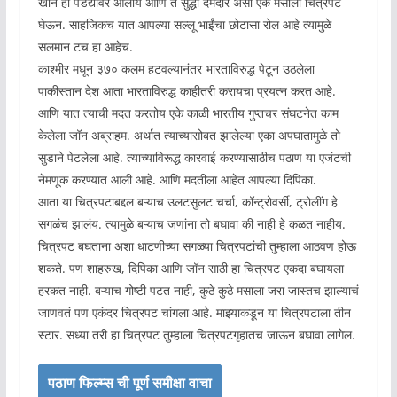
खान हा पडद्यावर आलाय आणि ते सुद्धा दमदार असा एक मसाला चित्रपट
घेऊन. साहजिकच यात आपल्या सल्लू भाईंचा छोटासा रोल आहे त्यामुळे
सलमान टच हा आहेच.
काश्मीर मधून ३७० कलम हटवल्यानंतर भारताविरुद्ध पेटून उठलेला
पाकीस्तान देश आता भारताविरुद्ध काहीतरी करायचा प्रयत्न करत आहे.
आणि यात त्याची मदत करतोय एके काळी भारतीय गुप्तचर संघटनेत काम
केलेला जॉन अब्राहम. अर्थात त्याच्यासोबत झालेल्या एका अपघातामुळे तो
सुडाने पेटलेला आहे. त्याच्याविरूद्ध कारवाई करण्यासाठीच पठाण या एजंटची
नेमणूक करण्यात आली आहे. आणि मदतीला आहेत आपल्या दिपिका.
आता या चित्रपटाबद्दल बऱ्याच उलटसुलट चर्चा, कॉन्ट्रोवर्सी, ट्रोलींग हे
सगळंच झालंय. त्यामुळे बऱ्याच जणांना तो बघावा की नाही हे कळत नाहीय.
चित्रपट बघताना अशा धाटणीच्या सगळ्या चित्रपटांची तुम्हाला आठवण होऊ
शकते. पण शाहरुख, दिपिका आणि जॉन साठी हा चित्रपट एकदा बघायला
हरकत नाही. बऱ्याच गोष्टी पटत नाही, कुठे कुठे मसाला जरा जास्तच झाल्याचं
जाणवतं पण एकंदर चित्रपट चांगला आहे. माझ्याकडून या चित्रपटाला तीन
स्टार. सध्या तरी हा चित्रपट तुम्हाला चित्रपटगृहातच जाऊन बघावा लागेल.
पठाण फिल्म्स ची पूर्ण समीक्षा वाचा