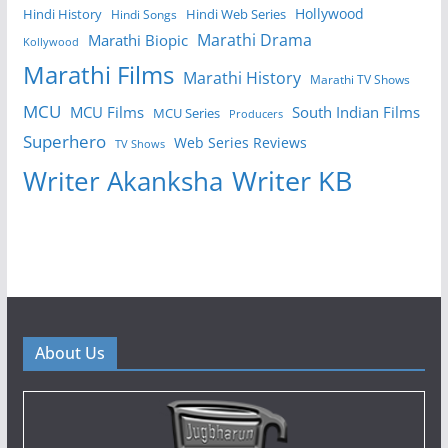
Hollywood
Hindi History
Hindi Web Series
Hindi Songs
Marathi Drama
Marathi Biopic
Kollywood
Marathi Films
Marathi History
Marathi TV Shows
MCU
MCU Films
South Indian Films
MCU Series
Producers
Superhero
Web Series Reviews
TV Shows
Writer KB
Writer Akanksha
About Us