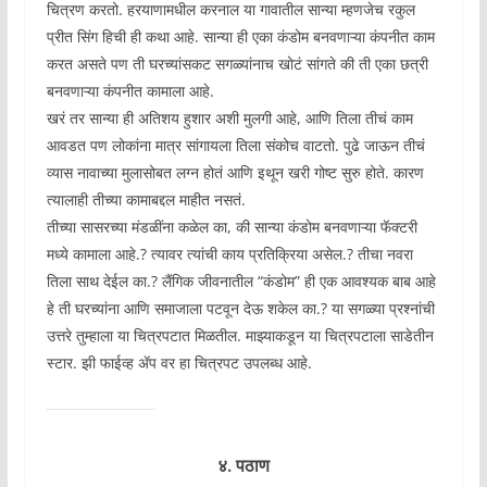
चित्रण करतो. हरयाणामधील करनाल या गावातील सान्या म्हणजेच रकुल
प्रीत सिंग हिची ही कथा आहे. सान्या ही एका कंडोम बनवणाऱ्या कंपनीत काम
करत असते पण ती घरच्यांसकट सगळ्यांनाच खोटं सांगते की ती एका छत्री
बनवणाऱ्या कंपनीत कामाला आहे.
खरं तर सान्या ही अतिशय हुशार अशी मुलगी आहे, आणि तिला तीचं काम
आवडत पण लोकांना मात्र सांगायला तिला संकोच वाटतो. पुढे जाऊन तीचं
व्यास नावाच्या मुलासोबत लग्न होतं आणि इथून खरी गोष्ट सुरु होते. कारण
त्यालाही तीच्या कामाबद्दल माहीत नसतं.
तीच्या सासरच्या मंडळींना कळेल का, की सान्या कंडोम बनवणाऱ्या फॅक्टरी
मध्ये कामाला आहे.? त्यावर त्यांची काय प्रतिक्रिया असेल.? तीचा नवरा
तिला साथ देईल का.? लैंगिक जीवनातील “कंडोम” ही एक आवश्यक बाब आहे
हे ती घरच्यांना आणि समाजाला पटवून देऊ शकेल का.? या सगळ्या प्रश्नांची
उत्तरे तुम्हाला या चित्रपटात मिळतील. माझ्याकडून या चित्रपटाला साडेतीन
स्टार. झी फाईव्ह ॲप वर हा चित्रपट उपलब्ध आहे.
४. पठाण