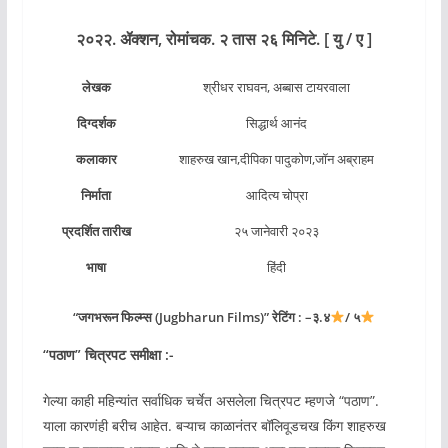
२०२२. ॲक्शन,
रोमांचक. २ तास २६ मिनिटे. [ यु / ए ]
लेखक
श्रीधर राघवन, अब्बास टायरवाला
दिग्दर्शक
सिद्धार्थ आनंद
कलाकार
शाहरुख खान,दीपिका पादुकोण,जॉन अब्राहम
निर्माता
आदित्य चोप्रा
प्रदर्शित तारीख
२५ जानेवारी २०२३
भाषा
हिंदी
“जगभरून फिल्म्स (Jugbharun Films)” रेटिंग : –
३.४
/ ५
“
पठाण
” चित्रपट समीक्षा :-
गेल्या काही महिन्यांत सर्वाधिक चर्चेत असलेला चित्रपट म्हणजे “पठाण”.
याला कारणंही बरीच आहेत. बऱ्याच काळानंतर बॉलिवूडचख किंग शाहरुख