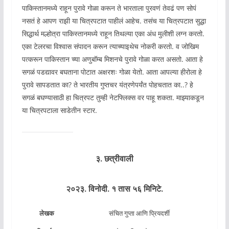
पाकिस्तानमध्ये राहून पुरावे गोळा करून ते भारताला पुरवणं तेवढं पण सोपं
नसतं हे आपण राझी या चित्रपटात पाहीलं आहेच. तसंच या चित्रपटात सुद्धा
सिद्धार्थ मल्होत्रा पाकिस्तानमध्ये राहून तिथल्या एका अंध मुलीशी लग्न करतो.
एका टेलरचा विश्वास संपादन करून त्याच्याइथेच नोकरी करतो. व जोखिम
पत्करून पाकिस्तान च्या अणुबॉम्ब मिशनचे पुरावे गोळा करत असतो. आता हे
सगळं पडद्यावर बघताना पोटात अक्षरशः गोळा येतो. आता आपल्या हीरोला हे
पुरावे सापडतात का? ते भारतीय गुप्तचर यंत्रणेपर्यंत पोहचतात का..? हे
सगळं बघण्यासाठी हा चित्रपट तुम्ही नेटफ्लिक्स वर पाहू शकता. माझ्याकडून
या चित्रपटाला साडेतीन स्टार.
३. छत्रीवाली
२०२३. विनोदी. १ तास ५६ मिनिटे.
लेखक
संचित गुप्ता आणि प्रियदर्शी