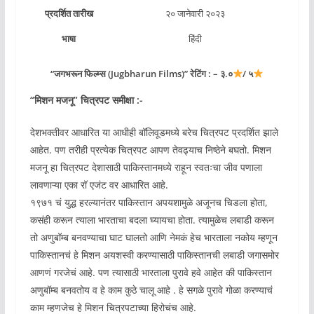
प्रदर्शित तारीख
२० जानेवारी २०२३
भाषा
हिंदी
“जगभरून फिल्म्स (Jugbharun Films)” रेटिंग : – ३.०
/ ५
“
मिशन मजनू
” चित्रपट समीक्षा :-
देशभक्तीवर आधारित या आधीही बॉलिवूडमध्ये बरेच चित्रपट प्रदर्शित झाले
आहेत. पण तरीही प्रत्येक चित्रपट आपण तेवढ्याच निष्ठेने बघतो. मिशन
मजनू हा चित्रपट देशासाठी पाकिस्तानमध्ये राहून स्वतःचा जीव पणाला
लावणाऱ्या एका रॉ एजंट वर आधारित आहे.
१९७१ चं युद्ध हरल्यानंतर पाकिस्तान अपयशामुळे अजूनच चिडला होता,
कसंही करून त्याला भारताचा बदला घ्यायचा होता. त्यामुळेच लबाडी करून
तो अणुबॉम्ब बनवण्याचा घाट घालतो आणि नेमकं हेच भारताला नकोय म्हणून
पाकिस्तानचं हे मिशन अयशस्वी करण्यासाठी पाकिस्तानची लबाडी जगासमोर
आणणं गरजेचं आहे. पण त्यासाठी भारताला पुरावे हवे आहेत की पाकिस्तान
अणुबॉम्ब बनवतोय व हे काम कुठे चालू आहे . हे सगळे पुरावे गोळा करण्याचं
काम म्हणजेच हे मिशन चित्रपटाच्या हिरोचंच आहे.