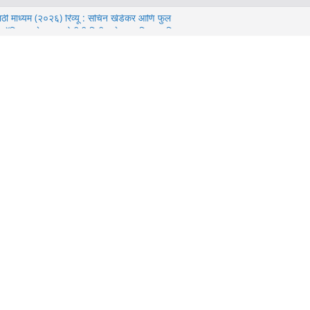
मराठी माध्यम (२०२६) रिव्यू : सचिन खेडेकर आणि फुल
ॉक्स ऑफिस कलेक्शन, ओटीटी रिलीज डेट, म्युजिक आणि
 डे’ (२०२६) समीक्षा – ‘नो वे होम’ नंतरचा टॉम हॉलंडचा
त्रपट
यू: बॉक्स ऑफिस कलेक्शन, ख्रिस्तोफर नोलन यांचे
भिनय यांचा सखोल आढावा.
ू: कलाकार, कथा, दिग्दर्शन, संगीत बद्दल संपूर्ण माहिती.
जय वर्मा वर लावलेला “मटका” लागला की फसला.? जाणून घ्या
 घेऊन जाणारी “मटका किंग” वेबसिरीज कशी आहे.?