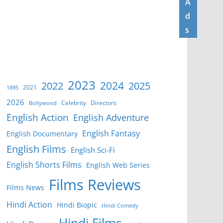
A
d
s
2023
2024
2022
2025
2021
1895
2026
Celebrity
Directors
Bollywood
English Action
English Adventure
English Fantasy
English Documentary
English Films
English Sci-Fi
English Shorts Films
English Web Series
Films Reviews
Films News
Hindi Action
Hindi Biopic
Hindi Comedy
Hindi Films