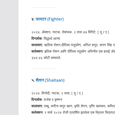
४.
फायटर (Fighter)
२०२४, ॲक्शन, नाटक, रोमांचक. २ तास ४७ मिनिटे. [ यु / ए ]
दिग्दर्शक:
सिद्धार्थ आनंद
कलाकार:
ऋतिक रोशन,दीपिका पादुकोण, अनिल कपूर, करण सिंह ग्
कलेक्शन:
हृतिक रोशन आणि दीपिका पदुकोण अभिनीत एक हवाई ॲक्शन 
३४४.४६ कोटी कमावले.
५.
शैतान (Shaitaan)
२०२४. विनोदी, नाटक, २ तास. [ यु / ए ]
दिग्दर्शक:
राजेश ए कृष्णन
कलाकार:
तब्बू, करीना कपूर खान, कृति सेनन, तृप्ति खामकर, कपिल 
कलेक्शन:
९ मार्च २०२४ रोजी प्रदर्शित झालेला एक थ्रिलर चित्रप