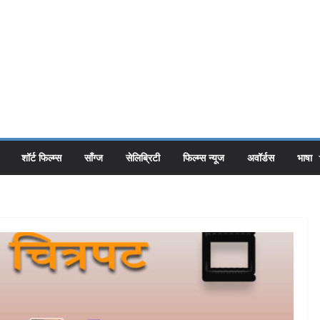
शॉर्ट फिल्म्स
सॉंग्ज
सेलिब्रिटी
फिल्म्स न्यूज
अवॉर्डस
भाषा