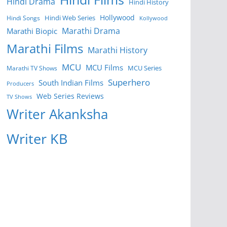
Hindi Drama
Hindi History
Hollywood
Hindi Web Series
Hindi Songs
Kollywood
Marathi Drama
Marathi Biopic
Marathi Films
Marathi History
MCU
MCU Films
MCU Series
Marathi TV Shows
Superhero
South Indian Films
Producers
Web Series Reviews
TV Shows
Writer Akanksha
Writer KB