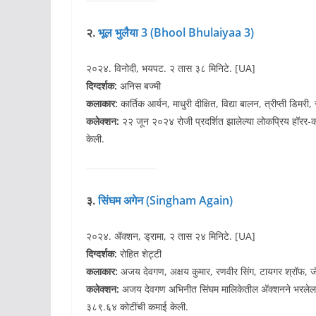
२.
भूल भुलैया 3 (Bhool Bhulaiyaa 3)
२०२४. विनोदी, भयपट. २ तास ३८ मिनिटे. [UA]
दिग्दर्शक:
अनिस बज्मी
कलाकार:
कार्तिक आर्यन, माधुरी दीक्षित, विद्या बालन, त्रीप्ती ड
कलेक्शन:
२२ जून २०२४ रोजी प्रदर्शित झालेल्या लोकप्रिय हॉरर-
केली.
३.
सिंघम अगेन (Singham Again)
२०२४. ॲक्शन, ड्रामा, २ तास २४ मिनिटे. [UA]
दिग्दर्शक:
रोहित शेट्टी
कलाकार:
अजय देवगण, अक्षय कुमार, रणवीर सिंग, टायगर श्रॉफ, जॅ
कलेक्शन:
अजय देवगण अभिनीत सिंघम मालिकेतील ॲक्शनने भरलेला सिक
३८९.६४ कोटींची कमाई केली.