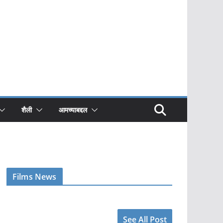
शैली
आमच्याबद्दल
Films News
See All Post