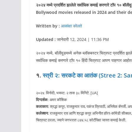
२०२४ मध्ये प्रदर्शित झालेले सर्वाधिक कमाई करणारे टॉप १० बॉ
Bollywood movies released in 2024 and their de
Written by :
आकांक्षा कोलते
Updated :
जानेवारी 12, 2024 | 11:36 PM
२०२४ मध्ये, बॉलीवूडमध्ये अनेक ब्लॉकबस्टर चित्रपट प्रदर्शित झाल
सर्वाधिक कमाई करणारे टॉप १० हिंदी चित्रपट आपण पाहणार आहोत
१.
स्त्री २: सरकटे का आतंक (Stree 2: 
२०२४. विनोदी, भयपट. २ तास ३८ मिनिटे. [UA]
दिग्दर्शक:
अमर कौशिक
कलाकार:
श्रद्धा कपूर, राजकुमार राव, पकंज त्रिपाठी, अभिषेक बॅनर्जी, अ
कलेक्शन:
राजकुमार राव आणि श्रद्धा कपूर अभिनीत हॉरर-कॉमेडी सीक्वल
चित्रपट ठरला, ज्याने जगभरात ८७४.५८ कोटींपेक्षा जास्त कमाई केली.