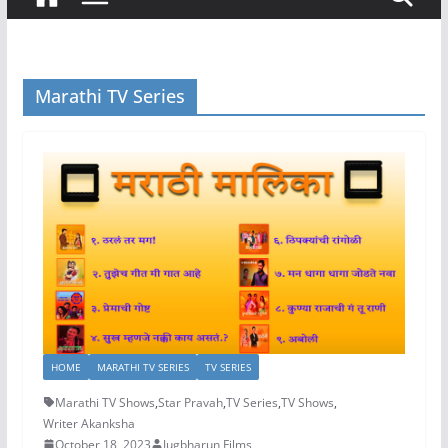
Marathi TV Series
HOME
MARATHI TV SERIES
TV SERIES
Marathi TV Shows
,
Star Pravah
,
TV Series
,
TV Shows
,
Writer Akanksha
October 18, 2023
Jugbharun Films