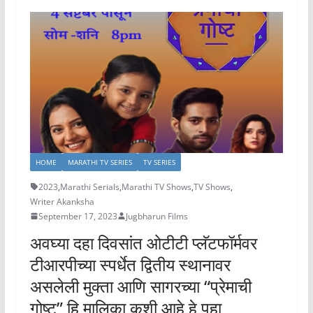
HOME
MARATHI TV SERIES
TV SERIES
2023
,
Marathi Serials
,
Marathi TV Shows
,
TV Shows
,
Writer Akanksha
September 17, 2023
Jugbharun Films
अवघ्या दहा दिवसांत ओटीटी प्लॅटफॉर्मवर
टीआरपीच्या स्पर्धेत द्वितीय स्थानावर
असलेली मुक्ता आणि सागरच्या “प्रेमाची
गोष्ट” हि मालिका कशी आहे हे पहा