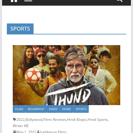
SPORTS
FILMS
BIOGRAPHY
HINDI
HOME
SPORTS
2022
,
Bollywood
,
Films Reviews
,
Hindi Biopic
,
Hindi Sports
,
Writer KB
May 1, 2022
Jugbharun Films