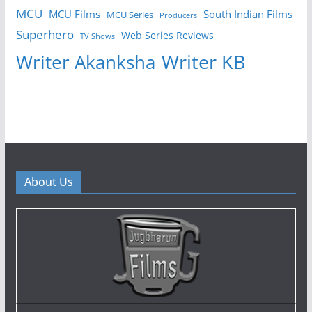
MCU
MCU Films
South Indian Films
MCU Series
Producers
Superhero
Web Series Reviews
TV Shows
Writer KB
Writer Akanksha
About Us