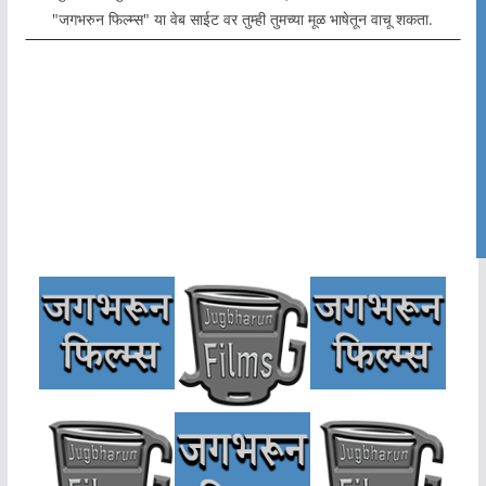
"जगभरुन फिल्म्स" या वेब साईट वर तुम्ही तुमच्या मूळ भाषेतून वाचू शकता.